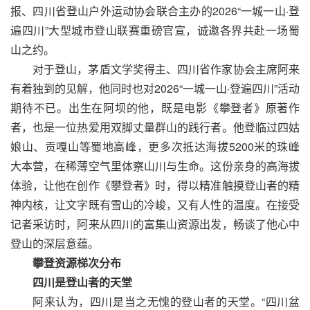
报、四川省登山户外运动协会联合主办的2026“一城一山·登
遍四川”大型城市登山联赛重磅官宣，诚邀各界共赴一场蜀
山之约。
对于登山，茅盾文学奖得主、四川省作家协会主席阿来
有着独到的见解，他同时也对2026“一城一山·登遍四川”活动
期待不已。出生在阿坝的他，既是电影《攀登者》原著作
者，也是一位热爱用双脚丈量群山的践行者。他登临过四姑
娘山、贡嘎山等蜀地高峰，更多次抵达海拔5200米的珠峰
大本营，在稀薄空气里体察山川与生命。这份亲身的高海拔
体验，让他在创作《攀登者》时，得以精准触摸登山者的精
神内核，让文字既有雪山的冷峻，又有人性的温度。在接受
记者采访时，阿来从四川的富集山资源出发，畅谈了他心中
登山的深层意蕴。
攀登资源梯次分布
四川是登山者的天堂
阿来认为，四川是当之无愧的登山者的天堂。“四川盆