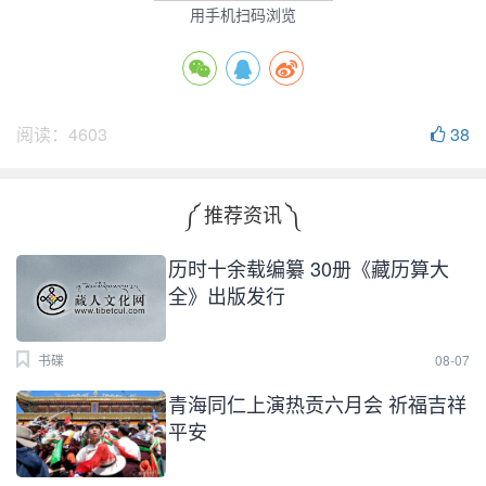
用手机扫码浏览
阅读：
4603
38
༼ 推荐资讯 ༽
历时十余载编纂 30册《藏历算大
全》出版发行
书碟
08-07
青海同仁上演热贡六月会 祈福吉祥
平安