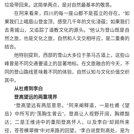
垃圾带回来。这简单两点，是对自然最基本的敬畏。
在阿来看来，四川的每一座山都不是孤立的存在。“如
果我们上峨眉山登金顶，感受几千年的文化浸蕴；如果我们
去青城山，又追踪了道教文化的源头。”他认为登山既是自
然之旅，也是文化之旅，自然和人文交相呼应，是二重奏的
结合。
他特别提到，西部的雪山大多位于茶马古道上，这些山
峰曾是不同交通要道上的显著地标。在文旅融合的今天，不
同的登山路线意味着不同的体验，自然认知与文化价值交织
其中。
从杜甫到李白
登高望远的两重境界
“登高望远有两层意思。”阿来阐释道，一是杜甫《望
岳》中所写的“荡胸生曾云”，登高让人视野开阔，胸襟豁
达；二是王维诗中的重阳登高怀人，以及李白“却顾所来
径，苍苍横翠微”中对来路的回望。“李白说登到高处，是为