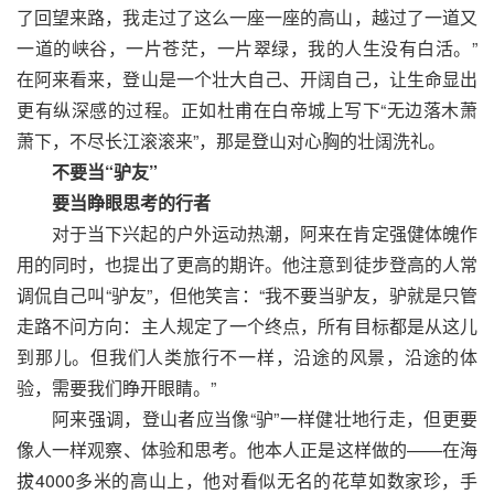
了回望来路，我走过了这么一座一座的高山，越过了一道又
一道的峡谷，一片苍茫，一片翠绿，我的人生没有白活。”
在阿来看来，登山是一个壮大自己、开阔自己，让生命显出
更有纵深感的过程。正如杜甫在白帝城上写下“无边落木萧
萧下，不尽长江滚滚来”，那是登山对心胸的壮阔洗礼。
不要当“驴友”
要当睁眼思考的行者
对于当下兴起的户外运动热潮，阿来在肯定强健体魄作
用的同时，也提出了更高的期许。他注意到徒步登高的人常
调侃自己叫“驴友”，但他笑言：“我不要当驴友，驴就是只管
走路不问方向：主人规定了一个终点，所有目标都是从这儿
到那儿。但我们人类旅行不一样，沿途的风景，沿途的体
验，需要我们睁开眼睛。”
阿来强调，登山者应当像“驴”一样健壮地行走，但更要
像人一样观察、体验和思考。他本人正是这样做的——在海
拔4000多米的高山上，他对看似无名的花草如数家珍，手