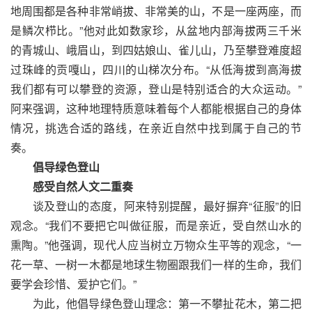
地周围都是各种非常峭拔、非常美的山，不是一座两座，而
是鳞次栉比。”他对此如数家珍，从盆地内部海拔两三千米
的青城山、峨眉山，到四姑娘山、雀儿山，乃至攀登难度超
过珠峰的贡嘎山，四川的山梯次分布。“从低海拔到高海拔
我们都有可以攀登的资源，登山是特别适合的大众运动。”
阿来强调，这种地理特质意味着每个人都能根据自己的身体
情况，挑选合适的路线，在亲近自然中找到属于自己的节
奏。
倡导绿色登山
感受自然人文二重奏
谈及登山的态度，阿来特别提醒，最好摒弃“征服”的旧
观念。“我们不要把它叫做征服，而是亲近，受自然山水的
熏陶。”他强调，现代人应当树立万物众生平等的观念，“一
花一草、一树一木都是地球生物圈跟我们一样的生命，我们
要学会珍惜、爱护它们。”
为此，他倡导绿色登山理念：第一不攀扯花木，第二把