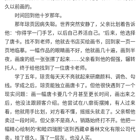
久以前画的。
时间回到他十岁那年。
那年琼贡因病失聪。世界突然安静了，父亲比划着告诉
他：“你得学一门手艺，以后自己养活自己。”后来，他选择
了唐卡。找不到老师，他就去书店买绘画书，回到家一页一
页地临摹。一幅作品的眼睛画不好，他就画几十遍，画到半
夜，画废的纸一张张摞了起来……父亲看到他的倔强，辗转
托人，终于给他找到了一位唐卡老师。
学了五年，琼贡每天天不亮就起来研磨颜料、调色、勾
线。学成之后，琼贡能独立画唐卡了。但他很快遇到了一个
现实问题：画一幅唐卡要几个月甚至更长时间，画出来之
后，他没法跟顾客介绍。他尝试在八廓街摆摊，有人过来
看，他就用手比划，对方看不懂，摇摇头就走了。父亲帮他
卖过一段时间，但父亲不是商人，销路始终打不开。他把一
幅精心绘制的“和睦四瑞图”送到西藏卓番林文化有限公司代
卖，挂了很久，落了一层灰，也没人买。