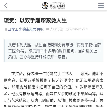
琼贡：以双手雕琢滚烫人生
旦增玉珍 德吉央宗 黄帆
人物专访
2026-05-27
从唐卡到皮雕，从独自摸索到免费带徒，再到荣获“拉萨
工匠”称号，琼贡用二十多年的时间证明，当命运关上一
扇门，匠心与坚持终能打开一扇窗。
在拉萨，有这样一位特殊的手工艺人——琼贡。他听不
见声音，却用双手触摸到了技艺的温度；他无法用语言表
达，却用皮雕和唐卡证明了自己的价值。10岁那年因病失
聪，他没有被命运击垮，而是在父亲的鼓励下拿起画笔，从
此与艺术结缘。从唐卡到皮雕，从独自摸索到免费带徒，再
到荣获“拉萨工匠”称号，琼贡用二十多年的时间证明，当命