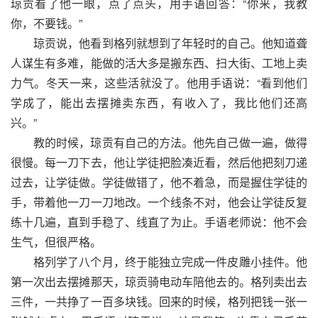
琼贡看了他一眼，点了点头，用手语回答：“你来，我教
你，不要钱。”
琼贡说，他看到格列就想到了年轻时的自己。他知道聋
人谋生有多难，能做的活大多是搬东西、扫大街、工地上卖
力气。冬天一来，这些活就没了。他用手语说：“看到他们
学成了，能出去摆摊卖东西，有收入了，我比他们还高
兴。”
教的时候，琼贡有自己的方法。他先自己做一遍，做得
很慢。每一刀下去，他让学徒把脸凑近看，然后他把刻刀递
过去，让学徒做。学徒做错了，他不着急，而是握住学徒的
手，带着他一刀一刀地改。一个线条不对，他会让学徒反复
练十几遍，直到手稳了、线直了为止。手语老师说：他不会
生气，但很严格。
格列学了八个月，终于能独立完成一件皮雕小挂件。他
第一次出去摆摊那天，琼贡骑电动车陪他去的。格列卖出去
三件，一共挣了一百多块钱。回来的时候，格列把钱一张一