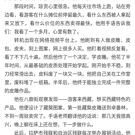
那段时间，琼贡心里很急。他每天往市场上跑，站在旁
边看，看游客在什么摊位前停留最久，看什么东西被人拿起
来又放下，看什么价位的东西卖得最快。他用手语告诉我
们：我看了一个多月，心里有数了。
转机出现在网络视频平台上。他刷到有人做皮雕、皮
包、皮夹，刻上图案，网上很多人买。他盯着视频反复看，
看了不下几十遍。然后他作了一个决定，学皮雕。他花了半
年时间，从最基础的皮质处理开始学起。刚开始手不稳，刻
刀经常滑出去，皮料废了一块又一块。他把自己关在工作室
里，废料堆了一纸箱。半年后，他终于能独立完成一件完整
的皮雕作品。
他在八廓街观察发现——游客来西藏，想买西藏特色的
产品。他便设计了藏獒图案，第一批藏獒皮雕送到卓番林，
不到一周就卖完了。手语老师翻译他的话说：那几天我很高
兴，晚上躺在床上还在想，下一步做什么。
此后，拉萨市残联和自治区残联每次举办展销活动，他