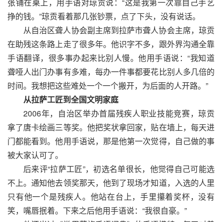
张铺在桌上，用手语对琼贡说：“这是我第一次靠自己手艺
挣的钱。”琼贡看着那几张钞票，点了下头，没有说话。
从自治区聋人协会副主席到拉萨市聋人协会主席，琼贡
在助残这条路上走了很多年。他识字不多，跟外界沟通全靠
手语翻译，很多事办起来比别人慢。他用手语说：“我知道
聋哑人出门办事有多难，每办一件事都要花比别人多几倍的
时间。我想把这些难处一个一个搬开，为后面的人开路。”
从拉萨工匠到全国文明家庭
2006年，自治区举办首届残疾人职业技能竞赛，琼贡
拿了唐卡绘画三等奖。他把奖状拿回家，贴在墙上，每天进
门都能看到。他用手语说，那是他第一次觉得，自己做的事
被大家认可了。
后来评“拉萨工匠”，初选名单很长，他觉得自己可能选
不上。通知他去领奖那天，他到了现场才知道，入选的人里
只有他一个是残疾人。他站在台上，手里攥着奖杯，没有
笑，嘴唇抿着。下来之后他用手语说：“我很自豪。”