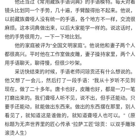
他还当过《常用藏族手语词典》的手语模特。每天对着
镜头比划同一个手势，几十遍，手臂酸得抬不起来。他说，
以前藏族聋哑人没有统一的手语，各个地方不一样，交流很
麻烦。这本词典做出来，以后大家能学一样的。说这话时，
他的手势很用力，一下一下地比划。
他的家庭被评为“全国文明家庭”。他说他和妻子两个人
都很高兴。平时他在工作室做皮雕，妻子操持家里，两个人
用手语聊天，聊得慢，但很少吵架。
采访快结束的时候，手语老师问琼贡还有什么想说的。
他又想了一会儿，然后打了一段手语：“我从十岁听不见到
现在，做了二十多年。唐卡也好，皮雕也好，都是一刀一笔
打磨出来的。我们聋哑人听不见，说不出，但手还能动。只
要手还能动，就能做出东西来。做出的东西摆在那里，别人
看见了，就知道这是谁做的，就知道聋哑人也可以。”（原
标题为无声世界里的匠心传承 “拉萨工匠”琼贡：以双手雕琢
滚烫人生）