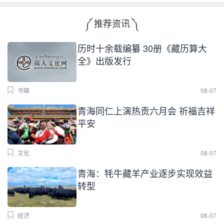
༼ 推荐资讯 ༽
历时十余载编纂 30册《藏历算大
全》出版发行
书碟
08-07
青海同仁上演热贡六月会 祈福吉祥
平安
文化
08-07
青海：牦牛藏羊产业逐步实现效益
转型
经济
08-07