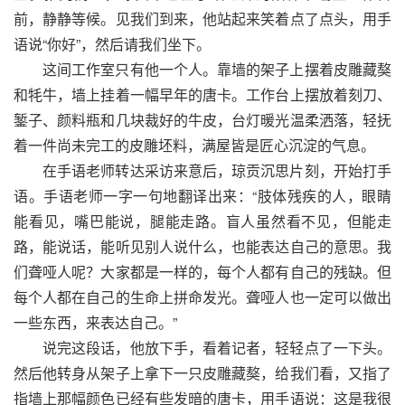
前，静静等候。见我们到来，他站起来笑着点了点头，用手
语说“你好”，然后请我们坐下。
这间工作室只有他一个人。靠墙的架子上摆着皮雕藏獒
和牦牛，墙上挂着一幅早年的唐卡。工作台上摆放着刻刀、
錾子、颜料瓶和几块裁好的牛皮，台灯暖光温柔洒落，轻抚
着一件尚未完工的皮雕坯料，满屋皆是匠心沉淀的气息。
在手语老师转达采访来意后，琼贡沉思片刻，开始打手
语。手语老师一字一句地翻译出来：“肢体残疾的人，眼睛
能看见，嘴巴能说，腿能走路。盲人虽然看不见，但能走
路，能说话，能听见别人说什么，也能表达自己的意思。我
们聋哑人呢？大家都是一样的，每个人都有自己的残缺。但
每个人都在自己的生命上拼命发光。聋哑人也一定可以做出
一些东西，来表达自己。”
说完这段话，他放下手，看着记者，轻轻点了一下头。
然后他转身从架子上拿下一只皮雕藏獒，给我们看，又指了
指墙上那幅颜色已经有些发暗的唐卡，用手语说：这是我很