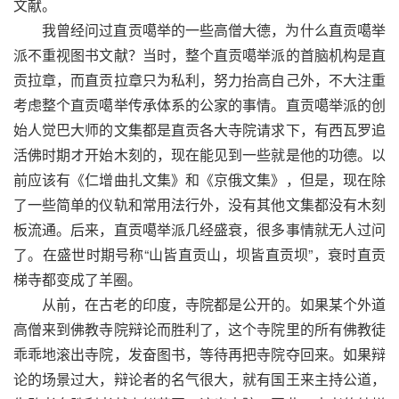
文献。
我曾经问过直贡噶举的一些高僧大德，为什么直贡噶举
派不重视图书文献？当时，整个直贡噶举派的首脑机构是直
贡拉章，而直贡拉章只为私利，努力抬高自己外，不大注重
考虑整个直贡噶举传承体系的公家的事情。直贡噶举派的创
始人觉巴大师的文集都是直贡各大寺院请求下，有西瓦罗追
活佛时期オ开始木刻的，现在能见到一些就是他的功德。以
前应该有《仁增曲扎文集》和《京俄文集》，但是，现在除
了一些简单的仪轨和常用法行外，没有其他文集都没有木刻
板流通。后来，直贡噶举派几经盛衰，很多事情就无人过问
了。在盛世时期号称“山皆直贡山，坝皆直贡坝”，衰时直贡
梯寺都变成了羊圈。
从前，在古老的印度，寺院都是公开的。如果某个外道
高僧来到佛教寺院辩论而胜利了，这个寺院里的所有佛教徒
乖乖地滚出寺院，发奋图书，等待再把寺院夺回来。如果辩
论的场景过大，辩论者的名气很大，就有国王来主持公道，