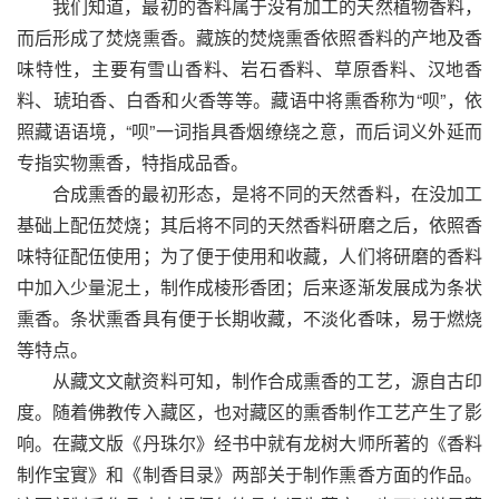
我们知道，最初的香料属于没有加工的天然植物香料，
而后形成了焚烧熏香。藏族的焚烧熏香依照香料的产地及香
味特性，主要有雪山香料、岩石香料、草原香料、汉地香
料、琥珀香、白香和火香等等。藏语中将熏香称为“呗”，依
照藏语语境，“呗”一词指具香烟缭绕之意，而后词义外延而
专指实物熏香，特指成品香。
合成熏香的最初形态，是将不同的天然香料，在没加工
基础上配伍焚烧；其后将不同的天然香料研磨之后，依照香
味特征配伍使用；为了便于使用和收藏，人们将研磨的香料
中加入少量泥土，制作成棱形香团；后来逐渐发展成为条状
熏香。条状熏香具有便于长期收藏，不淡化香味，易于燃烧
等特点。
从藏文文献资料可知，制作合成熏香的工艺，源自古印
度。随着佛教传入藏区，也对藏区的熏香制作工艺产生了影
响。在藏文版《丹珠尔》经书中就有龙树大师所著的《香料
制作宝實》和《制香目录》两部关于制作熏香方面的作品。