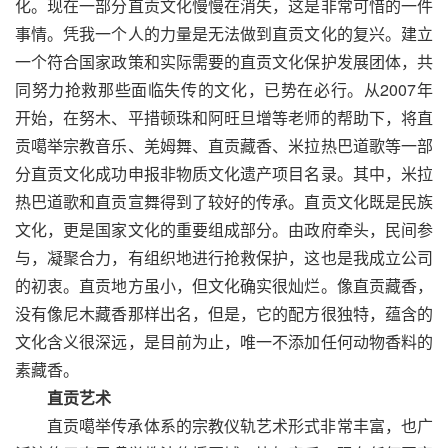
化。现在一部分直贡文化慢慢在消失，这是非常可惜的一件
事情。凭我一个人的力量是无法做到直贡文化的复兴。建立
一个符合国家政策和实际需要的直贡文化保护发展团体，共
同努力抢救那些面临失传的文化，已势在必行。从2007年
开始，在努木、平措顿珠和阿旺旦增等老师的帮助下，将直
贡噶举宗教音乐、羌姆舞、直贡藏香、米拉热巴道歌等一部
分直贡文化成功申报非物质文化遗产项目名录。其中，米拉
热巴道歌和直贡宣舞得到了较好的传承。直贡文化既是民族
文化，更是国家文化的重要组成部分。由政府牵头，民间参
与，凝聚合力，有组织地进行抢救保护，这也是我成立公司
的初衷。直贡地方虽小，但文化确实很灿烂。像直贡藏香，
没有像尼木藏香那样出名，但是，它的配方很独特，蕴含的
文化含义很深远，是目前为止，唯一不添加任何动物香料的
素藏香。
直贡艺术
直贡噶举传承体系的宗教仪轨艺术形式非常丰富，也广