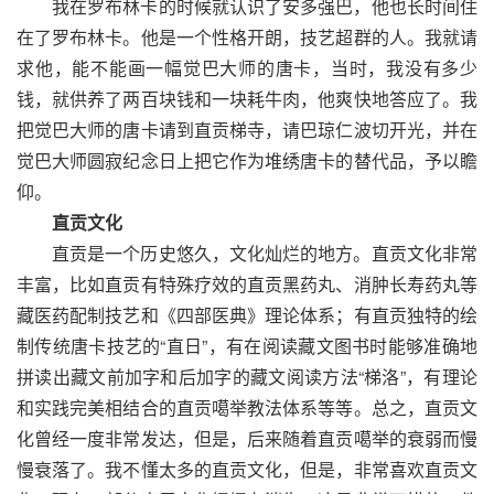
我在罗布林卡的时候就认识了安多强巴，他也长时间住
在了罗布林卡。他是一个性格开朗，技艺超群的人。我就请
求他，能不能画一幅觉巴大师的唐卡，当时，我没有多少
钱，就供养了两百块钱和一块耗牛肉，他爽快地答应了。我
把觉巴大师的唐卡请到直贡梯寺，请巴琼仁波切开光，并在
觉巴大师圆寂纪念日上把它作为堆绣唐卡的替代品，予以瞻
仰。
直贡文化
直贡是一个历史悠久，文化灿烂的地方。直贡文化非常
丰富，比如直贡有特殊疗效的直贡黑药丸、消肿长寿药丸等
藏医药配制技艺和《四部医典》理论体系；有直贡独特的绘
制传统唐卡技艺的“直日”，有在阅读藏文图书时能够准确地
拼读出藏文前加字和后加字的藏文阅读方法“梯洛”，有理论
和实践完美相结合的直贡噶举教法体系等等。总之，直贡文
化曾经一度非常发达，但是，后来随着直贡噶举的衰弱而慢
慢衰落了。我不懂太多的直贡文化，但是，非常喜欢直贡文