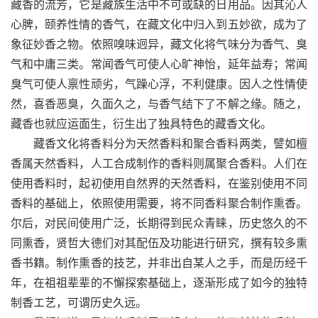
藏香的流芳，它是藏族生活中不可或缺的日用品。因其沁人
心脾，颐养性情的香气，在藏文化中归入到五妙欲，成为了
象征妙香之物。依照嗅味迥异，藏文化将气味分为香气、臭
气和中庸三类。常闻香气可使人心旷神怡，延年益寿；常闻
臭气可使人禀性顽劣，气躁心浮，不利健康。因人之性情使
然，喜香恶臭，久面久之，与香气结下了不解之缘。随之，
藏香也就应运面生，衍生出了独具特色的藏香文化。
藏香文化将香料分为天然香料和聚合香料两类，譬如檀
香属天然香料，人工合成制作的香料则属聚合香料。人们在
使用香料时，起初使用自然界的天然香料，在鉴别使用不同
香料的基础上，依照使用需要，将不同香料聚合制作熏香。
尔后，对民间使用广泛，长期得到民众青睐，历史悠久的不
同熏香，贤哲大德们对其配伍及功能进行研究，撰有较多熏
香书籍。制作熏香的技艺，并非出自某人之手，而是历经千
年，在祖祖辈辈的不懈探索基础上，逐渐形成了如今的独特
制香エ艺，可谓历史久远。