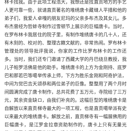
林卡找我。由于此项工程浩大，我想还是找直贡地方的手艺
人更可靠一些，就请直贡著名的堆绣唐卡藏缝人平措和他的
弟子们，我爱人卓嘎的朋友尼玛的父亲多布杰及其女儿。多
布杰曾经为哲蚌寺制作过雪顿节上展示的巨幅唐卡。当时，
在罗布林卡我居住的院子里，有制作堆绣唐卡的几十人，还
有木刻的、校对的、整理古籍文献的，非常热闹。罗布林卡
管理处的领导批评我说，你家的工作比罗布林卡的工作还
多。当时，我们还专门邀请了西藏大学的丹巴绕旦教授，我
儿子帕罗活佛是他的助手。堆绣唐卡的上方为金刚持、底罗
巴和那若巴等噶举传承上师，下方为胜乐金刚和阿奇护法，
中间为觉巴吉天颂恭和两位弟子的巨像。整整用了两个月时
间圆满完成了唐卡制作，总共花费了五万元，寺院给了三万
元，其余资金缺ロ，由我们补充的。这幅巨型的堆绣唐卡是
自解放以来直贡梯寺最大的一项工程，也是直贡噶举派有史
以来最大的堆绣唐卡。解放之前，直贡梯寺有一幅展佛用的
巨幅唐卡，是江罗金拉章资助制作的，唐卡上只有无量光