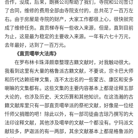
合作，没成，后来，朗赛公司帮助了我们，寺院和公司签订
了合同，维修的费用全部由寺院支付的，总共花了一百万左
右。由于房屋是寺院的财产，大家工作都很上心，很快就完
成了维修任务。直贡梯寺有一些收入来源，但是，直到目前
为止，这是最为稳定的主要收入来源。一年有六七十万元，
去年最好，达到了一百万元。
《直贡噶举大法库》
在罗布林卡珠泽颇章整理古籍文献时，对我触动很大。
我看到这里有大量的格鲁派古籍文献，不要说，宗卡巴大师
和历代达赖班禅文集，连不太出名的一些蒙古、康区和安多
喇嘛的文集都有。这些文集的主要内容基本上都是诠释五部
大论的，也涉及历史、天文历算和其他知识。在这浩瀚的古
籍文献库里只有一部直贡噶举派的祭祀文献，好像是一位经
忏师父捐赠的吧！除此以外，有一部司徒曲吉琼乃撰写的大
法印诠释文献，其他涉及噶举的文献一个都没有。宁玛派文
献较多，萨迦派的有一两部，其余文献基本上都是格鲁派的