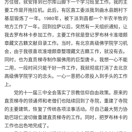
方住宿，就安排到巴尔库山脚下一个学习班里工作。我的主
要工作是开拖拉机。此后，有区直工委派我到曲水县朗村下
基层锻炼了一年。1980年，被下派到昌都一个半农半牧的
地方工作了一年。回到拉萨以后，突然有一天组织通知，让
我去罗布林卡参加工作，主要工作就是登记罗布林卡准增颇
章藏文古籍文献目录工作。当时，有北京高级佛学院学习机
会，由于我很喜欢准增颇章整理藏文古籍工作，就没有去。
同时，也为直贡梯寺制作展佛用的巨型唐卡。我想一心不能
二用，一段时间只能干好一件工作，我就彻底打消了去北京
高级佛学院学习的念头。一心一意把心思投入到手头的工作
上。
党的十一届三中全会落实了宗教信仰自由政策。原来的
直贡梯寺的领诵师和老僧们也陆续回到了寺院，重建了寺院
的主要建筑，恢复了传统各项法事活动。尽自己最大努力协
助巴琼仁波切做重建直贡梯寺的工作。同时，把罗布林卡的
工作也出色地完成了。