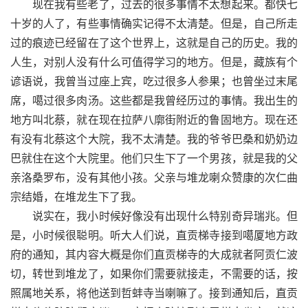
现在我有些老了，过去的很多事情不太想起来。都快七
十岁的人了，有些事情确实记得不太清楚。但是，自己所走
过的痕迹已经留在了这个世界上，这就是自己的历史。我的
人生，对别人没有什么可值得学习的地方。但是，藏族有个
谚语说，我曾当过座上宾，吃过很多人参果；也曾坐过末尾
席，噶过很多肉汤。这些都是我曾经历过的事情。我出生的
地方叫北蔡，就在现在拉萨八廓街附近的鲁固地方。现在还
有没有北蔡这个大院，我不太清楚。我的爷爷巴桑和奶奶边
巴就住在这个大院里。他们只生下了一个男孩，就是我的父
亲洛桑罗布，没有其他小孩。父亲与堆龙喇众赞康的次仁曲
宗结婚，在堆龙生下了我。
说实在，我小时候好像没有出现什么特别奇异瑞兆。但
是，小时候很聪明。听大人们说，直贡梯寺接到噶厦地方政
府的通知，其内容大概是你们直贡梯寺的大成就者阿贡仁波
切，转世到堆龙了，如果你们需要就接走，不需要的话，按
照属地关系，将他送到哲蚌寺当喇嘛了。接到通知后，直贡