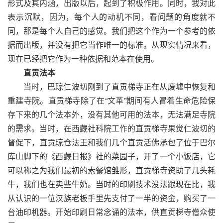
形式及其内涵，出版以后，起到了积极作用。同时，我对此
表示沉默，因为，每个人的动机不同，看问题的角度就不
同，那是每个人自己的感觉。我们把这个作为一个参考的依
据而出版，并没有把它当作唯一的标准。从现实情况来看，
现在已经把它作为一种依据和范本在使用。
直贡法本
当时，巴琼仁波切刚到了直贡梯寺正在从废墟中恢复和
重建寺院。直贡梯寺除了在“文革”期间有人冒着生命危险保
存下来的几个法本外，没有其他可用的法本，无法满足寺院
的需求。当时，在西藏社科院工作的直贡梯寺果觉仁波切的
督促下，直贡琼仓法王和我们几个直贡活佛承包了位于巴尔
库山脚下的《西藏日报》社的菜园子，开了一个小饭店，它
可以称之为我们最初的素餐馆雏形，直贡梯寺资助了几头耗
牛，我们也在卖些牛奶。当时的印刷技术没法跟现在比，我
从认识的一位汉族老板手里先支付了一半的资金，购买了一
台油印机器。开始印刷日常念诵的法本，供直贡梯寺僧众使