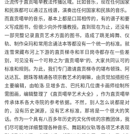
泛流传于直贡噶举教法传播区域。比如音乐，现在任何国家
和民族都可以通过五线谱，演奏出任何国家和民族的音乐。
而直贡噶举的音乐，基本上都是口耳相传的，有的谱子和要
义写成图书，但很少向外传播教授。直到现在为止，还没有
一部完整记录直贡艺术方面的图书，造成了跳羌姆舞、仪
轨、制作朵玛和常用念诵法本等都没有一个统一的标准。就
连雪荣藏布河上下游的直贡梯寺和羊日岗寺都存在一些差
别，可见没有一个可称之为“直贡噶举”的、大家共同认可的
标准和规则。为此，我们专门邀请直贡梯寺的堪布顿珠、阿
达达瓦、朗珠等精通各项宗教艺术的喇嘛，由贡觉加措担任
主要编辑，由帕洛·旦增多吉、巴托和几位唐卡画师绘制所
需图画，编辑整理了《直贡噶举艺术大全》，作为直贡噶举
传承体系各大寺院的参考依据。不然，别人怎么说都是对
的，没有历史渊源，没有艺术标准，那将是一个很大的笑
话。作为一个具有八百多年历史的文化传统的宗教团体，我
们尽可能地详细整理各种音乐、舞蹈和仪轨等各项艺术表现