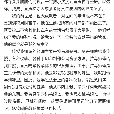
梯寺头头脑脑们商议，一定把小孩接到直贡梯寺坐床。就这
样，我成了直贡梯寺大成就者阿贡仁波切的转世灵童了。
我的前世是一位大成就者，对世间的事情根本不在乎，
更别谈积累财富了。他在生前把所有的财产都布施出去了。
阿贡拉章不像其他拉章有前世活佛积累了大量财富。他们考
虑了我的特殊情况，给我安排了一位名为索朗平措的管家，
他的僧舍就是我的拉章了。
传授我知识的经师主要是拉乌和桑丹。桑丹师傅给我传
授了各种仪轨、各种手印和制作朵玛食子方法。拉乌师傅给
我传授了直贡噶举传承体系的很多知识。由于，拉乌师傅是
直贡梯寺的大领诵师，他去哪去就把我带到哪里，我就跟他
学到哪里。因此，我学过法会上的各种仪轨，跳过羌姆舞，
制作过彩砂坛城和藏香。他从不阻止我，学习任何我所感兴
趣的东西。我曾经学习跳羌姆舞，我也喜欢跳羌姆舞，也学
过吹海螺、甲林和唢呐。从贡确师傅那里还学习了藏医知
识，塔钦喇嘛教我藏香制作技艺。