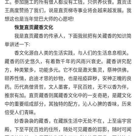
エ。参加施工的所有僧人都没有工钱，只供养伙食。直贡法
王高度赞扬了我们，说是直贡梯寺事业将会越来越发展。我
想这也是当年觉巴大师的心愿吧!
恢复直贡藏香文化
我是直贡藏香的传承人，下面我就把有关藏香的知识简
单讲述一下:
香文化源自人类的生活实践，与人们的生活息息相关。
藏香的历史悠久，有着数千年的风雨兴衰史。藏香讲究配
方，种类繁多，功能多元。它不仅是邀天集灵，祭神供佛，
颐养性情，启迪オ思的妙物，也是祛疫辟秽，安神正魄的良
药。历代高僧贤哲，文人墨客，平民百姓，无不以香为伴，
推崇有加。直贡藏香则属藏香文化中的一支奇葩，是藏文化
中的重要组成部分，其独特的配方，沁人心脾的香味，历来
倍受人们青睐。
妙香袅袅的藏香，在藏族生活中无处不在，上至庙宇宫
殿，下至平民百姓的住所，随处可见藏香的踪影，随时可闻