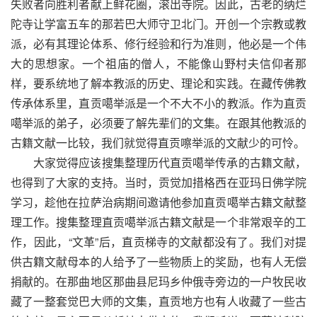
失败者向胜利者献上鲜花圈，滚出寺院。因此，古老的纳烂
陀寺让学富五车的那若巴大师守卫北门。开创一个宗教或教
派，必有其理论体系、修行经验和行为准则，他必是一个伟
大的思想家。一个祖庙的僧人，不能像山野村夫信仰者那
样，要系统地了解本教派的历史、理论和实践。在藏传佛教
传承体系里，直贡噶举派是一个不大不小的教派。作为直贡
噶举派的弟子，必须要了解先辈们的文集。在跟其他教派的
古籍文献一比较，我们就觉得直贡嚓举派的文献少的可怜。
大家觉得应该搜集整理历代直贡噶举传承的古籍文献，
也得到了大家的支持。当时，贡觉加措格西在亚玛日佛学院
学习，趁他在拉萨治病期间邀请他参加直贡噶举古籍文献整
理工作。搜集整理直贡噶举派古籍文献是一个非常艰辛的工
作，因此，“文革”后，直贡梯寺的文献都没有了。我们对提
供古籍文献母本的人给予了一些物质上的奖励，也有人无偿
捐献的。在那曲地区那曲县尼玛乡仲俄寺旁边的一户牧民收
藏了一整套觉巴大师的文集，直贡地方也有人收藏了一些古