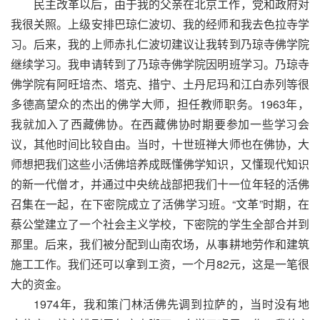
民主改革以后，由于我的父亲在北京エ作，党和政府对
我很关照。上级安排巴琼仁波切、我的经师和我去色拉寺学
习。后来，我的上师赤扎仁波切建议让我转到乃琼寺佛学院
继续学习。我申请转到了乃琼寺佛学院因明班学习。乃琼寺
佛学院有阿旺培杰、塔克、措宁、土丹尼玛和江白赤列等很
多德高望众的杰出的佛学大师，担任教师职务。1963年，
我就加入了西藏佛协。在西藏佛协时期要参加一些学习会
议，其他时间比较自由。当时，十世班禅大师也在佛协，大
师想把我们这些小活佛培养成既懂佛学知识，又懂现代知识
的新一代僧オ，并通过中央统战部把我们十一位年轻的活佛
召集在一起，在下密院成立了活佛学习班。“文革”时期，在
蔡公堂建立了一个社会主义学校，下密院的学生全部合并到
那里。后来，我们被分配到山南农场，从事耕地劳作和建筑
施工工作。我们还可以拿到エ资，一个月82元，这是一笔很
大的资金。
1974年，我和策门林活佛先调到拉萨的，当时没有地