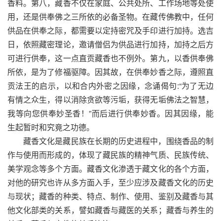
香料。第八，藏香不仅在家庭、公共处所、工作场地等处使
用，还是供奉佛之三所依的必备圣物。在藏传佛教中，任何
供品在供奉之际，都需要以定持密咒及手印进行加持。选吉
日，依照藏密理论，邀请僧侣为供品进行加持，加持之后方
可进行供奉，这一点直贡藏香也不例外。第九，以香供奉佛
所依，是为了修福驱障。因其故，在供奉妙香之际，遵照直
贡法王的启示，以和合内外密之因缘，念诵偈句:“为了无边
有情之众生，得以消除贪欲等污垢，获得无垢佛法之智慧，
我等向您供奉妙圣香！”而后进行供奉妙香。因其因缘，能
生起暂时和究竟之功德。
藏香文化是藏民族在长期的历史进程中，围绕香品的制
作与使用而形成的，体现了藏民族的精神气质、民族传统、
美学观念等多个方面。藏香文化渗透于藏文化的各个方面，
对他的研究也许从多方面入手，至少应涉及藏香文化的历史
与现状；藏香的种类、特点、制作、使用、鉴别及藏香与其
他文化部类的关系，譬如藏香与藏医的关系；藏香与养生的