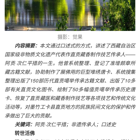
摄影：觉果
内容摘要：
本文通过口述式的方式，讲述了西藏自治区
国家级非物质文化遗产代表作直贡藏香制作技艺传承人——
阿贡·次仁平措的一生。他曾系统整理、登记了准增颇章所
藏古籍文献，协助制作了展佛用的巨型堆绣唐卡、系统搜集
整理出版了150部历代直贡噶举传承古籍文献、出版了10多
部有关直贡文化图书、绘制了50多幅值贡噶举传承历史唐
卡、恢复了直贡藏医和藏香制作技艺等各项技艺和传统文化
活动等，对墨竹工卡县直贡地方的民族民间文化的保护和传
承做出了巨大的贡献。
关键词：
阿贡·次仁平措；非遗传承人；口述史
转世活佛