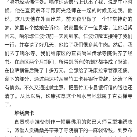
了噶尔琼活佛住处。噶尔琼活佛马上认出了我，说是在小时
候，他在直贡宗泽寺跟阿央经师在一起的时候见过我。他
说，这几天他在外面出差，前天夜里做了一个非常神奇的
梦，梦里有个姑娘告诉他，说家里来了一位贵客，让他赶紧
回去。噶尔琼仁波切前一天刚到家。仁波切隆重接待了我们
一行，并宴请了好几天，他给了我们很多耗牛肉。然后，我
们去了噶尔寺。我们给康区的直贡噶举传承寺院供养了经
书。在康区两个月期间，所得到所有的钱财都换成了酥油，
在拉萨销售后赚了十多万元，全部给了珠康拉章管家还债。
剩下的部分，通过曲达啦从墨竹工卡县银行贷款，还清了所
有债务。不久又通过做生意，把墨竹工卡县银行借的钱也还
清了。从此以后，珠康拉章这个风水宝地就属于直贡梯寺
了。
堆绣唐卡
直贡梯寺准备制作一幅展佛用的觉巴大师巨型堆绣唐
卡，派僧人贡确桑丹带来了寺院攒下的一麻袋零钱，到罗布