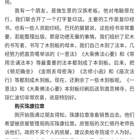
用。
我有一个朋友，是做生意的汉族老板。他对电脑很在
行，我们联合开了一个打字复印店。主要的工作是复印经
书，也有一些人资助印经。巴托的舅舅说，这些经书非常重
要，若能整理出版，那是功德无量的事情。我们组织了尼木
的书写者，书写了木刻板的母本，我们自己木刻了法本，几
经努力把直贡噶举派的《一意法》《大乘佛法心要》和《常
用念诵法本》等最重要的法本都刻成了本刻板。后来，把
《顿尼确坐》《金刚亥母密海》《念修小函》和《座次法
行》等都刻成木刻板。现在，还剩余了一些木刻板呢。《一
意法》和《大乘佛法心要》本刻板印刷后送到直贡梯寺，巴
琼仁波切非常欢喜，说是特别好。
购买珠康拉章
刚开始我通过朋友得知，珠康拉章准备销售出去。他们
希望被房屋管理局购买珠康拉章。房管局的次仁顿丹老师告
诉他们，政府不买个人的房屋，建议卖给寺院或个人为好。