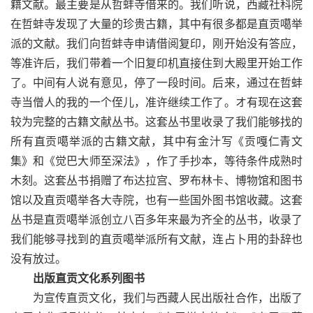
籍文献。最主要是从哲蚌寺借来的。我们听说，西藏社科院
在哲蚌寺发现了大量的珍贵古籍，其中有很多都是直贡噶举
派的文献。我们向哲蚌寺申请借阅复印，刚开始没有答应，
等准许后，我们带着一个旧复印机直接住到大殿里开始工作
了。中间有人说有意见，停了一段时间。后来，通过在哲蚌
寺当僧人的我的一个侄儿，准许继续工作了。オ有现在这套
较为完整的古籍文献丛书。这套丛书里收录了我们能够找的
所有直贡噶举派的古籍文献，其中有金汁写《贡嘎仁青文
集》和《觉巴大师至深法》，作了手抄本，等待条件成熟时
木刻。这套丛书捐赠了布达拉宫、罗布林卡、博物馆和图书
馆以及直贡噶举各大寺院，也有一些国外图书馆收藏。这套
丛书是直贡噶举派创立八百多年来最为齐全的丛书，收录了
我们能够寻找到的直贡噶举派所有文献，连占卜用的卦辞也
没有放过。
出版直贡文化系列图书
为宣传直贡文化，我们与西藏人民出版社合作，出版了