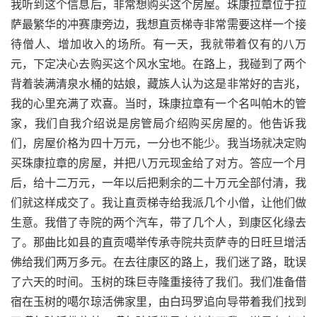
我听到这个信息后，非常想购买这个房屋。珠康拉章位于拉
萨最繁华的冲赛康旁边，我想直贡梯寺非常需要这样一个接
待僧人、增加收入的场所。有一天，我就带着仅有的八万
元，下定决心去购买这个风水宝地。在路上，我碰到了两个
背着装满清泉水桶的姑娘，藏族人认为这是非常好的吉兆，
我的心里充满了欢喜。当时，珠康拉章有一个名叫帕木的管
家，我们自我介绍说是房管局介绍购买房屋的。他告诉我
们，房屋价格为四十万元，一分也不能少。我当场就决定购
买珠康拉章的房屋，并把八万元现金给了对方。答应一个月
后，给十二万元，一年以后把剩余的二十万元全部付清，我
们就这样成交了。我让直贡梯寺给我派几个小僧，让他们做
生意。我借了寺院的两个汽车，带了几个人，到康区化缘去
了。那曲比如县的直贡噶举传承寺院共贡萨寺的日旺旦增活
佛给我们两万多元。在去往康区的路上，我们迷了路，耽误
了六天的时间。玉树的珠巨寺隆重接待了我们。我们准备借
宿在玉树的噶尔琼活佛家里，由白玛罗追向导带着我们找到