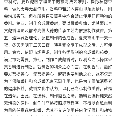
香料时，要以藏医学理论中的祛毒法为准则，提炼植物香
料，做到无毒无副作用。香料中若加入穿山甲角质鳞片，则
会增加香气，但在所有直贡藏香中均会禁止使用任何动物的
香料。第四，制作合成藏香时，要以藏香典籍，尤其要以直
贡藏香理论及前辈高僧大德的传承エ艺为依据制作藏香。第
五，遵照藏香理论，配伍制作的合成香，夏天需阴干一天一
夜，冬天需阴干三天三夜，待香完全阴干成型之后，方可使
用。第六，依照市场需求，制作各类形制的合成香和药香，
满足市场需要。第七，制作合成藏香时，以利众之心择优采
集香料进行制香。就制香的利众之心而言，在制香时，最好
要发菩提善心，无菩提善心，起码也要利他之心，这不仅是
为了保障香料和合成香无毒无副作用，也是为了保障消费者
的健康权益。藏香文化中认为，以利己之心制作熏香，就是
在造孽。因此，在选料、制作熏香之际，选料要选择纯天然
无污染的原料，制作时严格按照规范程序，不得以自私自利
为目的任意选材制香，尤其不允许使用任何化学原料和动物