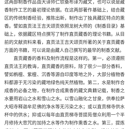
这两部制香作品由大译师仁钦桑布译为藏文，也可以说是藏
香制作工艺的最初理论依据。在这两部著作基础上，结合藏
区的传统制香经验，推陈出新，制作出了独具藏区特点的熏
香。譬如直贡法王吉天颂贡依照龙树大师的《制香目录》基
础上，依据藏区特点撰写了制作直贡藏香的理论书籍。从目
前的文献资料来看，直贡法王吉天颂贡所著的关于直贡藏香
方面的书籍，可以说是由藏人自己撰写的最早的制香文献。
直贡藏香的香料及制作流程是这样的。第一，必须遵照
直贡法王的教诲，直贡藏香的原料，除了很少一部分香料，
譬如栴檀、紫檀、沉香等源自印度等地之外，大部分植物香
料都源于无污染的藏地绿色纯天然植物。第二，水是制作合
成香的必备之物，在制作合成熏香的藏文典籍记载，制香之
水要用岩山之水和雪山之水。以雪山融化之甘泉，供奉拉萨
大昭寺释迦牟尼佛的净水等无污染之水；或以直贡梯寺供水
杯中的供水；抑或以每年由直贡梯寺菩提苑僧众利用一个半
月修持大悲咒的加持之水等作为制作熏香之水。第三，提炼