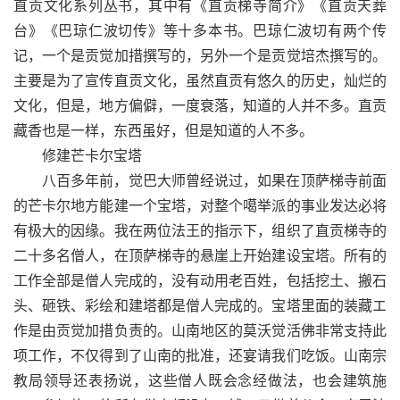
直贡文化系列丛书，其中有《直贡梯寺简介》《直贡天葬
台》《巴琼仁波切传》等十多本书。巴琼仁波切有两个传
记，一个是贡觉加措撰写的，另外一个是贡觉培杰撰写的。
主要是为了宣传直贡文化，虽然直贡有悠久的历史，灿烂的
文化，但是，地方偏僻，一度衰落，知道的人并不多。直贡
藏香也是一样，东西虽好，但是知道的人不多。
修建芒卡尔宝塔
八百多年前，觉巴大师曾经说过，如果在顶萨梯寺前面
的芒卡尔地方能建一个宝塔，对整个噶举派的事业发达必将
有极大的因缘。我在两位法王的指示下，组织了直贡梯寺的
二十多名僧人，在顶萨梯寺的悬崖上开始建设宝塔。所有的
工作全部是僧人完成的，没有动用老百姓，包括挖土、搬石
头、砸铁、彩绘和建塔都是僧人完成的。宝塔里面的装藏エ
作是由贡觉加措负责的。山南地区的莫沃觉活佛非常支持此
项工作，不仅得到了山南的批准，还宴请我们吃饭。山南宗
教局领导还表扬说，这些僧人既会念经做法，也会建筑施