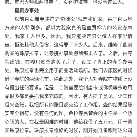
佛、觉巴大师和两位弟子，没有护法神，也没有这么大。
直贡办事处
以前直贡梯寺驻拉萨“办事处”就是我们家。由于直贡地
方来的人特别多，都以为我家真的是直贡梯寺的公家办事
处，我家里人也多，因此，我只能决定只让僧人在家里借
宿，拒绝其他人借宿，这得罪了不少人。后来，维修了此前
购买的珠康拉章，让寺院办事处搬到那里去了。之后，由寺
院出钱，在嘎玛贡桑购买了房子，设立了真正的寺院办事
处。珠康拉章也完全用于商业活动场所。我们去康区的时候
借了寺院的两辆汽车，除此之外，我个人对寺院在物质上没
有提出任何要求。但是，寺院需要绘制唐卡或佛像等宗教用
品很多都是委托我来完成的。因此，有人提了意见，让工作
组来查账，我把所有的账目都交给了工作组，査的结果是账
实完全相符，没有任何问题。色拉寺民管会的主任是一个热
心肠的人，在我最困难的时候，他给我借了五万元，用于购
买珠康拉章。珠康拉章维修的时候，刚开始准备跟哈达公司