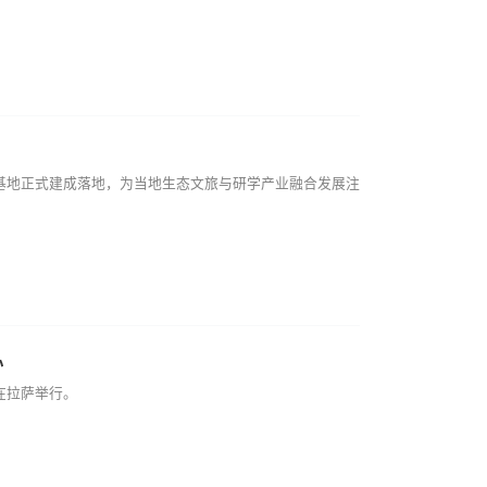
基地正式建成落地，为当地生态文旅与研学产业融合发展注
办
在拉萨举行。