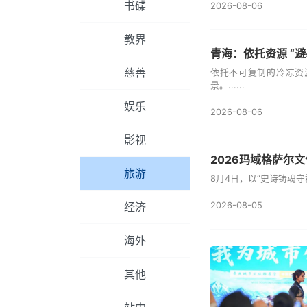
书碟
2026-08-06
教界
青海：依托资源 “
慈善
依托不可复制的冷凉资
景。......
娱乐
2026-08-06
影视
2026玛域格萨尔
旅游
8月4日，以“史诗铸魂守
经济
2026-08-05
海外
其他