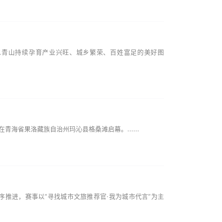
绿水青山持续孕育产业兴旺、城乡繁荣、百姓富足的美好图
青海省果洛藏族自治州玛沁县格桑滩启幕。......
有序推进，赛事以“寻找城市文旅推荐官·我为城市代言”为主