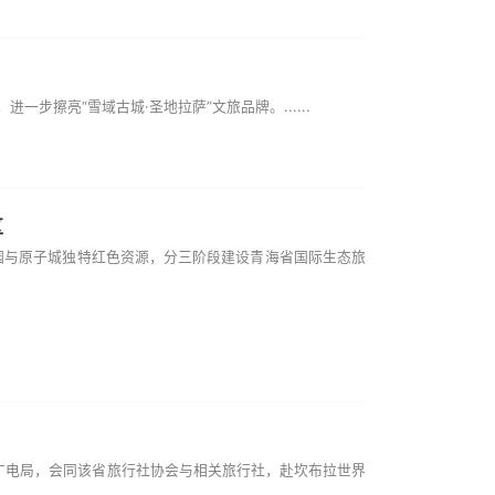
擦亮“雪域古城·圣地拉萨”文旅品牌。......
区
园与原子城独特红色资源，分三阶段建设青海省国际生态旅
广电局，会同该省旅行社协会与相关旅行社，赴坎布拉世界