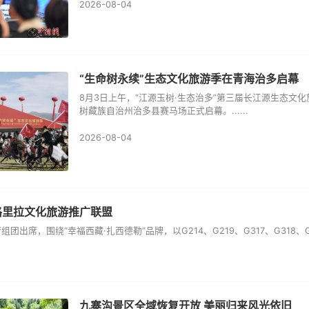
2026-08-04
“生命树永续”生态文化旅游季在青海治多启幕
8月3日上午，“江源玉树·生态治多”第三届长江源生态文
树藏族自治州治多县赛马场正式启幕。......
2026-08-04
格里拉文化旅游推广联盟
出席，围绕“幸福西藏·扎西德勒”品牌，以G214、G219、G317、G318、G3
九寨沟景区全域恢复开放 美丽归来风光依旧