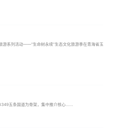
化旅游系列活动——“生命树永续”生态文化旅游季在青海省玉
49五条国道为骨架，集中推介核心......