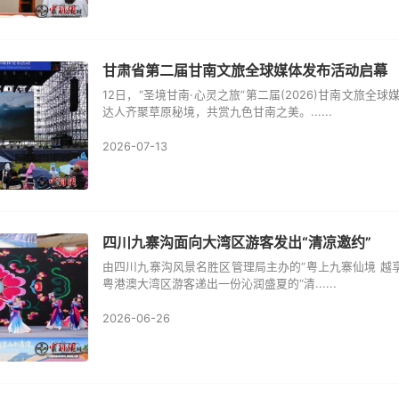
甘肃省第二届甘南文旅全球媒体发布活动启幕
12日，“圣境甘南·心灵之旅”第二届(2026)甘南文旅
达人齐聚草原秘境，共赏九色甘南之美。......
2026-07-13
四川九寨沟面向大湾区游客发出“清凉邀约”
由四川九寨沟风景名胜区管理局主办的“粤上九寨仙境 越享山
粤港澳大湾区游客递出一份沁润盛夏的“清......
2026-06-26