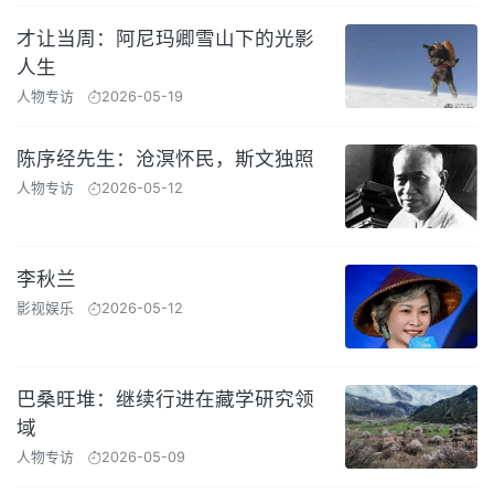
才让当周：阿尼玛卿雪山下的光影
人生
人物专访
2026-05-19
陈序经先生：沧溟怀民，斯文独照
人物专访
2026-05-12
李秋兰
影视娱乐
2026-05-12
巴桑旺堆：继续行进在藏学研究领
域
人物专访
2026-05-09