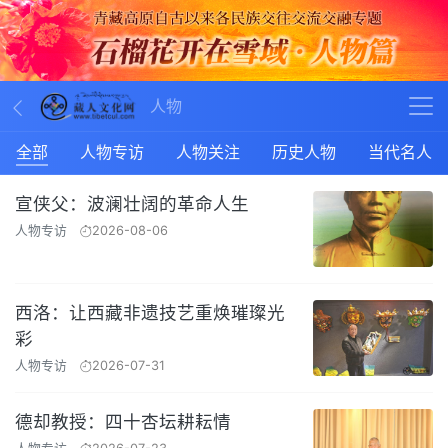
人物
全部
人物专访
人物关注
历史人物
当代名人
宣侠父：波澜壮阔的革命人生
人物专访
2026-08-06
西洛：让西藏非遗技艺重焕璀璨光
彩
人物专访
2026-07-31
德却教授：四十杏坛耕耘情