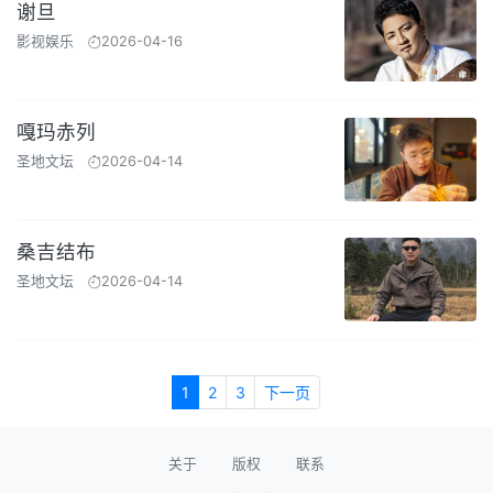
谢旦
影视娱乐
2026-04-16
嘎玛赤列
圣地文坛
2026-04-14
桑吉结布
圣地文坛
2026-04-14
1
2
3
下一页
关于
版权
联系