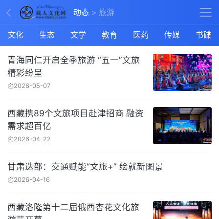
动态
旅游
文化
生态
文学
教育
医药
传媒
书碟
青海同仁开启全季旅游 “五一”文旅
精彩纷呈
2026-05-07
西藏携89个文旅项目赴津招商 融资
需求超百亿
2026-04-22
甘肃迭部：交通赋能“文旅+” 绘就新图景
2026-04-16
西藏洛隆第十二届俄西杏花文化旅