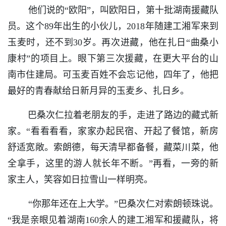
他们说的“欧阳”，叫欧阳日，第十批湖南援藏队
员。这个89年出生的小伙儿，2018年随建工湘军来到
玉麦时，还不到30岁。再次进藏，他在扎日“曲桑小
康村”的项目上。眼下第三次援藏，在更大平台的山
南市住建局。可玉麦百姓不会忘记他，四年了，他把
最好的青春献给日新月异的玉麦乡、扎日乡。
巴桑次仁拉着老朋友的手，走进了路边的藏式新
家。“看看看看，家家办起民宿、开起了餐馆，新房
舒适宽敞。索朗德，每天清早都备餐，藏菜川菜，他
全拿手，这里的游人就长年不断。”再看，一旁的新
家主人，笑容如日拉雪山一样明亮。
“你那年还在上大学。”巴桑次仁对索朗顿珠说。
“我是亲眼见着湖南160余人的建工湘军和援藏队，将