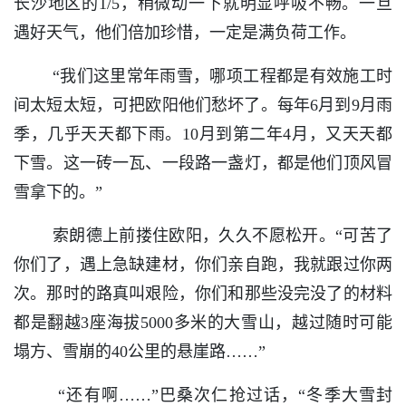
长沙地区的1/5，稍微动一下就明显呼吸不畅。一旦
遇好天气，他们倍加珍惜，一定是满负荷工作。
“我们这里常年雨雪，哪项工程都是有效施工时
间太短太短，可把欧阳他们愁坏了。每年6月到9月雨
季，几乎天天都下雨。10月到第二年4月，又天天都
下雪。这一砖一瓦、一段路一盏灯，都是他们顶风冒
雪拿下的。”
索朗德上前搂住欧阳，久久不愿松开。“可苦了
你们了，遇上急缺建材，你们亲自跑，我就跟过你两
次。那时的路真叫艰险，你们和那些没完没了的材料
都是翻越3座海拔5000多米的大雪山，越过随时可能
塌方、雪崩的40公里的悬崖路……”
“还有啊……”巴桑次仁抢过话，“冬季大雪封