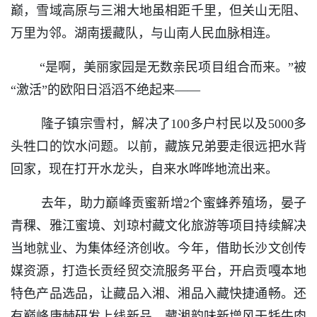
巅，雪域高原与三湘大地虽相距千里，但关山无阻、
万里为邻。湖南援藏队，与山南人民血脉相连。
“是啊，美丽家园是无数亲民项目组合而来。”被
“激活”的欧阳日滔滔不绝起来——
隆子镇宗雪村，解决了100多户村民以及5000多
头牲口的饮水问题。以前，藏族兄弟要走很远把水背
回家，现在打开水龙头，自来水哗哗地流出来。
去年，助力巅峰贡蜜新增2个蜜蜂养殖场，晏子
青稞、雅江蜜境、刘琼村藏文化旅游等项目持续解决
当地就业、为集体经济创收。今年，借助长沙文创传
媒资源，打造长贡经贸交流服务平台，开启贡嘎本地
特色产品选品，让藏品入湘、湘品入藏快捷通畅。还
有巅峰康棘研发上线新品，藏湘韵味新增风干牦牛肉