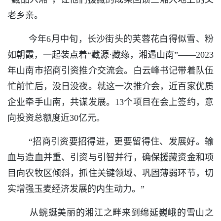
老乡亲。
今年6月中旬，长沙街头的芙蓉花白得似雪、粉
如朝霞，一起装点着“藏源·藏缘，湘遇山南”——2023
年山南市招商引资推介交流会。白云峰书记带着队伍
忙前忙后，没日没夜。就这一次推介会，近百家优质
企业牵手山南，共谋发展。13个项目在会上签约，意
向投资总额度近30亿元。
“招商引资要招得进，更要留得住、发展好。输
血与造血并重、引资与引智并行，确保援藏资金和项
目向农牧区倾斜，抓住关键领域、巩固薄弱环节，切
实增强玉麦经济发展的内生动力。”
从蜿蜒美丽的湘江之畔来到绵延巍峨的雪山之