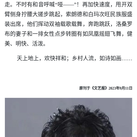
走。不时有和音呼喊“哑——”！再加快速度，甩开双
臂侧身拧腰大搓步跳起，索朗德和白玛次旺民族服盛
装出席，他们挥动双袖载歌载舞，奔跑跳跃，洛桑罗
布的妻子和一排女性点步转圈有如凤凰摇翅飞舞，健
美、明快、活泼。
天上地上，欢快祥和；乡村人流，如诗如画……
原刊于《文艺报》2023年9月11日