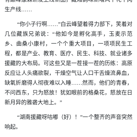
生产线……
“你小子行啊……”白云峰望着得力部下，笑着对
几位藏族兄弟说：“他如今是孵化高手，玉麦示范
乡、曲桑小康村，一个个重大项目，一项项民生工
程，都是产业、教育、医疗、民生、科技、就业诸多
援藏的大布局。可这些又是一茬接一茬的历练：高原
反应让人头痛欲裂，干燥空气让人口干舌燥流鼻血，
缺氧折磨得人彻夜难以入睡……然而，他们的青春，
不问西东，只为怒放！犹如眼前的格桑花，怒放在日
新月异的雅砻大地上。”
“湖南援藏呀咕嘟（好）！”一个整齐的声音突然
响起。