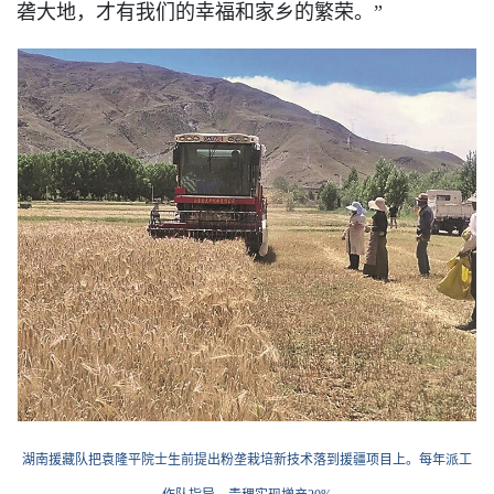
砻大地，才有我们的幸福和家乡的繁荣。”
湖南援藏队把袁隆平院士生前提出粉垄栽培新技术落到援疆项目上。每年派工