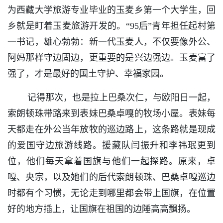
为西藏大学旅游专业毕业的玉麦乡第一个大学生，回
乡就是盯着玉麦旅游开发的。“95后”青年担任起村第
一书记，雄心勃勃：新一代玉麦人，不仅要像外公、
阿妈那样守边固边，更重要的是兴边强边。玉麦富了
强了，才是最好的国土守护、幸福家园。
记得那次，也是拉上巴桑次仁，与欧阳日一起，
索朗顿珠带路来到表妹巴桑卓嘎的牧场小屋。表妹每
天都走在外公当年放牧的巡边路上，这条路就是现成
的爱国守边旅游线路。援藏队闫振升和李祎珉更到
位，他们每天拿着国旗与他们一起探路。原来，卓
嘎、央宗，以及她们的后代索朗顿珠、巴桑卓嘎巡边
时都有个习惯，无论走到哪里都会带上国旗，在位置
好的地方插上，让国旗在祖国的边陲高高飘扬。