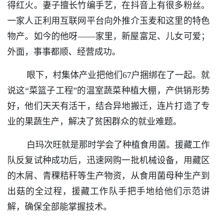
得红火。妻子擅长竹编手艺，在抖音上有很多粉丝。
一家人正利用互联网平台向外推介玉麦和这里的特色
物产。如今的他呀——家里，新屋富足、儿女可爱；
外面，事事都顺、经营成功。
眼下，村集体产业把他们67户捆绑在了一起。就
说这“菜篮子工程”的温室蔬菜种植大棚，产供销形势
好，他们天天有活干，结合异地搬迁，连片打造了专
业的果蔬生产，解决了贫困群众的就业难题。
白玛次旺就是那时学会了种植食用菌。援藏工作
队反复试种成功后，迅速网购一批机械设备，用藏区
的木屑、青稞秸秆等生产物资，从食用菌母种生产到
出菇的全过程，援藏工作队手把手地给他们示范讲
解，确保全部能掌握技术。