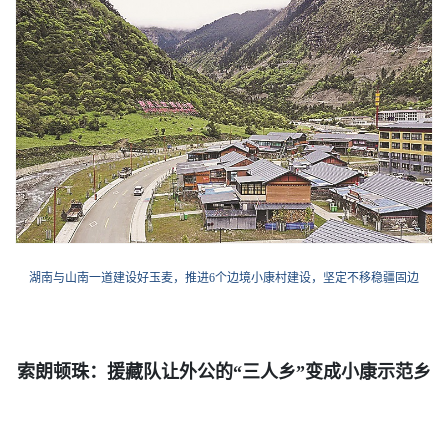
湖南与山南一道建设好玉麦，推进6个边境小康村建设，坚定不移稳疆固边
索朗顿珠：援藏队让外公的“三人乡”变成小康示范乡