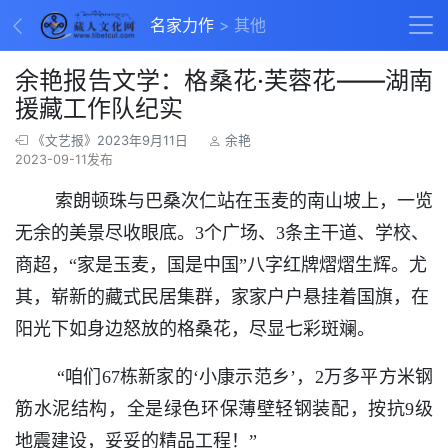
名家力作
其他
余艳报告文学：格桑花·芙蓉花——湖南
援藏工作队纪实
《文艺报》2023年9月11日
余艳
2023-09-11发布
索朗顿珠与巴桑次仁站在玉麦的南山坡上，一览
无余的美景尽收眼底。3个广场、3条主干道、学校、
商超，“家是玉麦，国是中国”八字红牌熠熠生辉。尤
其，崭新的藏式民居集群，家家户户悬挂着国旗，在
阳光下如身边怒放的格桑花，尽显七彩斑斓。
“咱们67栋新家的‘小康示范乡’，2万多平方米钢
筋水泥结构，全是绿色环保薄壁轻钢装配，按抗9级
地震建设，妥妥的精品工程！”