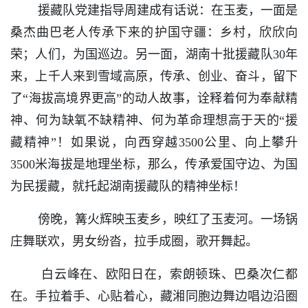
援藏队党建指导周建成有话说：在玉麦，一面是
桑杰曲巴老人传承下来的护国守疆：乡村，欣欣向
荣；人们，为国巡边。另一面，湖南十批援藏队30年
来，上千人来到雪域高原，传承、创业、奋斗，留下
了“海拔高境界更高”的动人故事，诠释着何为奉献精
神、何为缺氧不缺精神、何为革命理想高于天的“援
藏精神”！如果说，向西穿越3500公里、向上攀升
3500米海拔是地理坐标，那么，传承爱国守边、为国
为民援藏，就托起湖南援藏队的精神坐标！
傍晚，篝火辉映玉麦乡，映红了玉麦河。一场锅
庄舞联欢，男女纷沓，拉手成圈，歌开舞起。
白云峰在、欧阳日在，索朗顿珠、巴桑次仁都
在。手拉着手、心贴着心，藏湘同胞边舞边唱边沿圈