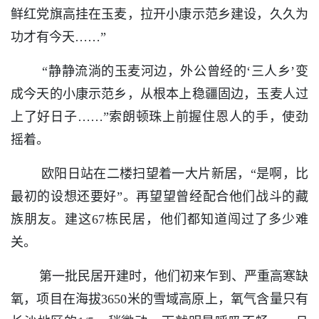
鲜红党旗高挂在玉麦，拉开小康示范乡建设，久久为
功才有今天……”
“静静流淌的玉麦河边，外公曾经的‘三人乡’变
成今天的小康示范乡，从根本上稳疆固边，玉麦人过
上了好日子……”索朗顿珠上前握住恩人的手，使劲
摇着。
欧阳日站在二楼扫望着一大片新居，“是啊，比
最初的设想还要好”。再望望曾经配合他们战斗的藏
族朋友。建这67栋民居，他们都知道闯过了多少难
关。
第一批民居开建时，他们初来乍到、严重高寒缺
氧，项目在海拔3650米的雪域高原上，氧气含量只有