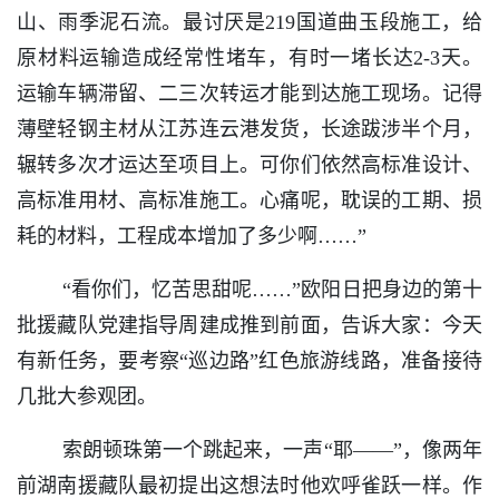
山、雨季泥石流。最讨厌是219国道曲玉段施工，给
原材料运输造成经常性堵车，有时一堵长达2-3天。
运输车辆滞留、二三次转运才能到达施工现场。记得
薄壁轻钢主材从江苏连云港发货，长途跋涉半个月，
辗转多次才运达至项目上。可你们依然高标准设计、
高标准用材、高标准施工。心痛呢，耽误的工期、损
耗的材料，工程成本增加了多少啊……”
“看你们，忆苦思甜呢……”欧阳日把身边的第十
批援藏队党建指导周建成推到前面，告诉大家：今天
有新任务，要考察“巡边路”红色旅游线路，准备接待
几批大参观团。
索朗顿珠第一个跳起来，一声“耶——”，像两年
前湖南援藏队最初提出这想法时他欢呼雀跃一样。作