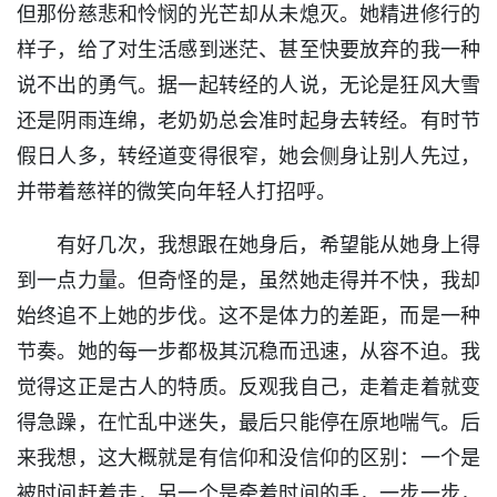
但那份慈悲和怜悯的光芒却从未熄灭。她精进修行的
样子，给了对生活感到迷茫、甚至快要放弃的我一种
说不出的勇气。据一起转经的人说，无论是狂风大雪
还是阴雨连绵，老奶奶总会准时起身去转经。有时节
假日人多，转经道变得很窄，她会侧身让别人先过，
并带着慈祥的微笑向年轻人打招呼。
有好几次，我想跟在她身后，希望能从她身上得
到一点力量。但奇怪的是，虽然她走得并不快，我却
始终追不上她的步伐。这不是体力的差距，而是一种
节奏。她的每一步都极其沉稳而迅速，从容不迫。我
觉得这正是古人的特质。反观我自己，走着走着就变
得急躁，在忙乱中迷失，最后只能停在原地喘气。后
来我想，这大概就是有信仰和没信仰的区别：一个是
被时间赶着走，另一个是牵着时间的手，一步一步，