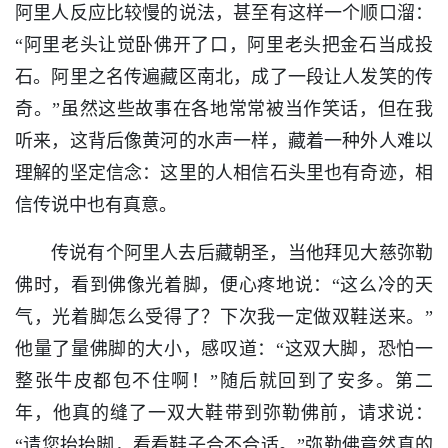
阿里人反应比较慢的说法，甚至有这样一个顺口溜：
“阿里老头让觉卧佛开了口，阿里老头把金石当成投
石。阿里之名传遍藏区南北，成了一段让人发笑的传
奇。”虽然这些故事在各地常常被当作笑话，但在我
听来，这背后像黄河的水声一样，藏着一种外人难以
理解的坚定信念：这里的人相信石头里也有奇迹，相
信传说中也有真意。
传说有个阿里人去后藏朝圣，当他拜见大慈弥勒
佛时，看到佛像光着脚，便心疼地说：“这么冷的天
气，光着脚怎么受得了？下次我一定做双鞋送来。”
他量了量佛脚的大小，感叹道：“这双大脚，恐怕一
整张牛皮都包不住啊！”随后就回到了安多。第二
年，他真的缝了一双大鞋带到弥勒佛前，请求说：
“请您抬抬脚，看看鞋子合不合适。”弥勒佛竟然真的