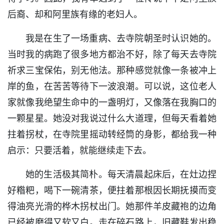
后裔、却和阿里族有缘的老妇人。
我是在生了一场重病、去寺院朝圣时认识她的。
当时我的病跑了很多地方都治不好，除了每天去寺院
祈求三宝保佑，别无他法。那种感觉就像一条被冲上
岸的鱼，在苦苦等待下一波浪潮。可以说，这位老人
家就像我绝望生命中的一盏明灯，又像落在我胸口的
一颗星星。她没对我说过什么大道理，但每天看着她
拄着拐杖，在寺院里摇动转经筒的身影，都给我一种
启示：只要活着，就能继续走下去。
她的生活极其简朴。每天清晨起床后，在灶边捏
好糌粑，喝下一碗清茶，便拄着那根因长期抚摸而变
得油亮光滑的桦木拐杖出门。她那件羊皮藏袍的边角
已经被磨得又软又白。走在碎石路上，旧藏鞋发出稳