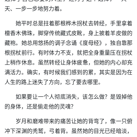
天、一步一步地努力着。
她平时总是拄着那根桦木拐杖去转经，手里拿着
檀香木佛珠，脚穿传统藏式皮靴，身上披着羊皮做的
藏袍。她总用悠扬的调子念诵《度母经》，独自靠那
根拐杖前行。有时体力不支，就把全身重量压在拐杖
上稍作休息。虽然转经让身体疲惫，但她的内心却充
满活力。确实，有时候我们感到的累，其实是因为在
人生的路上迷失了方向，忘了要去哪里。
如果要让一个人彻底消失，该怎么做？是毁掉他
的身体，还是偷走他的灵魂？
岁月和磨难带来的痛苦让她的背弯了，像一只俯
冲下深渊的秃鹫，弓着背。虽然她的目光已经暗淡，