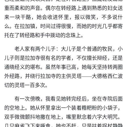
重而柔和的声音。偶尔在转经路上遇到熟悉的妇女送
来一块干酪，她会收进怀里，报以微笑，不多说什
么。在拉加镇，时间过得很慢，而她的时光几乎都寄
托在了转经路和手中拨动的念珠上。
老人家有两个儿子：大儿子是个普通的牧民，小
儿子则是拉加寺很有名的学者，不仅擅长辩经，还是
通晓经义的堪布。虽然年事已高，她每天坚持转两圈
外经路，并绕行拉加寺的主供灵塔——大德格西仁波
切的灵塔一百多次。
有一次傍晚，我看见她转完经后，坐在寺院后面
的空地上。她从怀里拿出一个装着糌粑粉的小袋子，
双手微微颤抖地撒在地上，嘴里默念着六字大明咒。
几只麻雀飞下来啄食，她也不赶，只是拄着拐杖静静