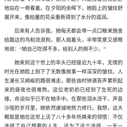
地站在一旁看着。在夕阳的余晖下，她脸上的皱纹舒
展开来，像枯萎的花朵重新得到了水分的滋润。
后来有人告诉我，她每天都会带一点口粮来施舍
给路边的鸟和流浪狗。那人摇着头，半带笑意又感慨
地说：“她自己吃得不多，给别人的倒不少。”
她来到这个世上的年头已经接近九十年，无情的
时光在她脸上刻下了无数像故事一样深深的皱纹。人
生漫长又崎岖的路很难走，那些由时钟滴答声累积起
来的昼夜也很难熬。这位老奶奶已经到了生死的边
缘，命运似乎已不在她手中。在那些泪水流干、声音
沙哑的岁月里，她依然虔诚地努力修行。我想，这大
概就是她在这世上活了八十多年所换来的领悟：不仅
选择了自己想要的人生，还为了这个选择，一天一