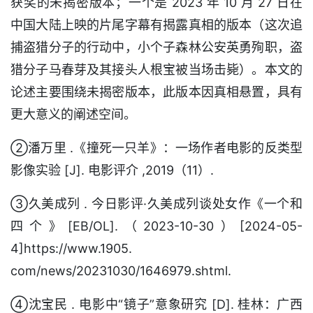
获奖的未揭密版本；一个是 2023 年 10 月 27 日在
中国大陆上映的片尾字幕有揭露真相的版本（这次追
捕盗猎分子的行动中，小个子森林公安英勇殉职，盗
猎分子马春芽及其接头人根宝被当场击毙）。本文的
论述主要围绕未揭密版本，此版本因真相悬置，具有
更大意义的阐述空间。
②潘万里 .《撞死一只羊》：一场作者电影的反类型
影像实验 [J]. 电影评介 ,2019（11）.
③久美成列 . 今日影评·久美成列谈处女作《一个和
四个》[EB/OL].（2023-10-30）[2024-05-
4]https://www.1905.
com/news/20231030/1646979.shtml.
④沈宝民 . 电影中“镜子”意象研究 [D]. 桂林：广西