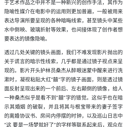
于艺术作品之中并不是一种新兴的创作手法，其作为
隐喻性媒介在电影中的运用则更加普遍，一般被用来
表达导演所要呈现的各种暗晦线索，甚至镜头中某些
水中倒映、玻璃折射等效果，也间接体现了创作者想
要表达的镜像隐喻。
透过几处关键的镜头画面，我们不难发现影片抛出的
关于谎言的暗示性线索，几乎都是通过镜子视点来呈
现的。影片开头护林员桑杰从醉眼迷蒙中醒来进行洗
漱时，凝视粘贴大红“囍”字的镜子画面，则是透过镜
面反射呈现出来的一个前后、左右颠倒的镜像，给人
一种桑杰似乎是看不到“囍”字的错觉。这似乎也在暗
示其婚姻 的破裂，并且将其与根宝带来的妻子签字
的离婚协议书、房间内停摆的时钟，以及巡山日志中
“这 要是一场梦就好了”的字样等联系起来后，观众在