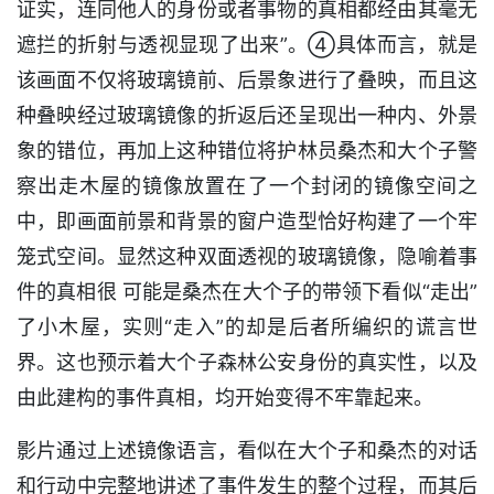
证实，连同他人的身份或者事物的真相都经由其毫无
遮拦的折射与透视显现了出来”。④具体而言，就是
该画面不仅将玻璃镜前、后景象进行了叠映，而且这
种叠映经过玻璃镜像的折返后还呈现出一种内、外景
象的错位，再加上这种错位将护林员桑杰和大个子警
察出走木屋的镜像放置在了一个封闭的镜像空间之
中，即画面前景和背景的窗户造型恰好构建了一个牢
笼式空间。显然这种双面透视的玻璃镜像，隐喻着事
件的真相很 可能是桑杰在大个子的带领下看似“走出”
了小木屋，实则“走入”的却是后者所编织的谎言世
界。这也预示着大个子森林公安身份的真实性，以及
由此建构的事件真相，均开始变得不牢靠起来。
影片通过上述镜像语言，看似在大个子和桑杰的对话
和行动中完整地讲述了事件发生的整个过程，而其后