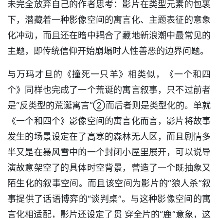
未完全放弃自己的作者思考：影片在类型元素的包裹
下，潜藏着一种影像空间的寓言化、主题表征的意象
化冲动，而且还在暗中耦合了藏地新浪潮中最常见的
主题，即传统信仰开始崩塌时人性善恶的边界问题。
与万玛才旦的《撞死一只羊》相类似，《一个和四
个》同样也完成了一个荒诞的寓言叙事，只不过前者
是“反类型的荒诞寓言”②而后者则是类型化的。单就
《一个和四个》影像空间的寓言化而言，影片将故事
发生的场景设定在了高寒的森林无人区，而且剧情多
半又是在暴风雪中的一个封闭小屋里展开，可以说导
演故意架空了的具体时空背景，营造了一个既抽象又
陌生化的叙事空间。而且该空间为影片的“狼人杀”叙
事提供了话语博弈的“谈判桌”。与这种影像空间的寓
言化相适配，影片还设定了贯 穿全片的“鹿”意象，这