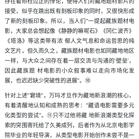
存在着矫枉过正的悖论，使得人们对藏地题材影片的
接受，似乎在跳出既有刻板印象的同时，又很快形成
了新的刻板印象。所以，当人们“一提起藏族题材电
影，大家总会想起像《静静的嘛呢石》《冈仁波齐》
《塔洛》等这类带有浓 郁人文气息和命运哲思的纯
文艺片，但久而久之，藏族题材电影也如同藏地地区
一样，与大众之间存在着一层交流与沟通的‘壁垒’，
因此藏族题 材电影的小众叙事难以走向市场化发
展，也迟迟缺少突破性的进展”。⑩
针对上述“窘境”，万玛才旦作为藏地新浪潮的核心，
有着清醒地认知和成熟的思考：“藏语电影需要多元
化类型的尝试”。⑪只不过他将藏 地新浪潮类型化探
索的突围寄托给了久美成列，后者作为从北京电影学
院毕业的年轻导演，从类型电影开始创作未尝不是一