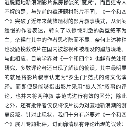
逃脱藏地新浪潮影片票房惨淡的“魔咒”。而且更令人
不解的是，与先前的藏语题材影片不同，《一个和四
个》突破了近年来藏族题材的影片叙事模式，从沉闷
缓慢的作者表达，转向了以惊悚刺激的类型叙事为
主，杂糅在其中的作者思考隐而不显。奈何上述种种
也没能挽救该片在国内被忽视和被埋没的尴尬境地。
与此相应，目前学界对《一个和四个》也鲜有关注和
研究，多数评论者还出现了解读的偏误，其中最明显
的就是将影片叙事认定为“罗生门”范式的跨文化演
绎。而即便是能够指出影片采用“狼人杀”叙事的评
论，也并未将两种叙 事范式进行有效的区分；除此
之外，还有批评者仅仅将该片视为对藏地新浪潮的游
离反叛。针对此现状，我们十分有必要对《一个和四
个》展开专题批评，进而廓清现有评论出现的误读：