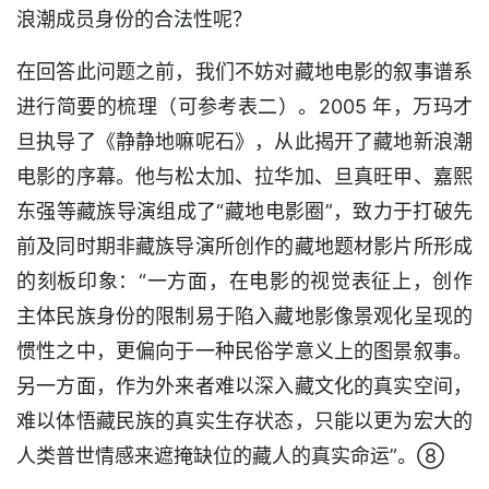
浪潮成员身份的合法性呢？
在回答此问题之前，我们不妨对藏地电影的叙事谱系
进行简要的梳理（可参考表二）。2005 年，万玛才
旦执导了《静静地嘛呢石》，从此揭开了藏地新浪潮
电影的序幕。他与松太加、拉华加、旦真旺甲、嘉熙
东强等藏族导演组成了“藏地电影圈”，致力于打破先
前及同时期非藏族导演所创作的藏地题材影片所形成
的刻板印象：“一方面，在电影的视觉表征上，创作
主体民族身份的限制易于陷入藏地影像景观化呈现的
惯性之中，更偏向于一种民俗学意义上的图景叙事。
另一方面，作为外来者难以深入藏文化的真实空间，
难以体悟藏民族的真实生存状态，只能以更为宏大的
人类普世情感来遮掩缺位的藏人的真实命运”。⑧