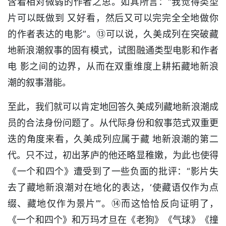
含着相对微弱的作者之思。如其所言：“我觉得类型
片可以既做到 又好看，然后又可以完完全全地做你
的作者表达的电影”。⑬可以说，久美成列在突破藏
地新浪潮叙事的固有模式，试图融通类型电影和作者
电 影之间的边界，从而在双重维度上耕拓藏地新浪
潮的叙事潜能。
至此，我们就可以肯定地回答久美成列藏地新浪潮成
员的合法身份问题了。从代际身份和叙事范式双重更
迭的角度来看，久美成列应属于藏 地新浪潮的第二
代。只不过，初出茅庐的他还略显稚嫩，为此也使得
《一个和四个》遭受到了一些负面的批评：“影片失
去了藏地新浪潮对在地化的表达，‘使藏语仅作为点
缀、藏地仅作为景片’”。⑭而这恰恰反向证明了，
《一个和四个》和万玛才旦在《老狗》《气球》《撞