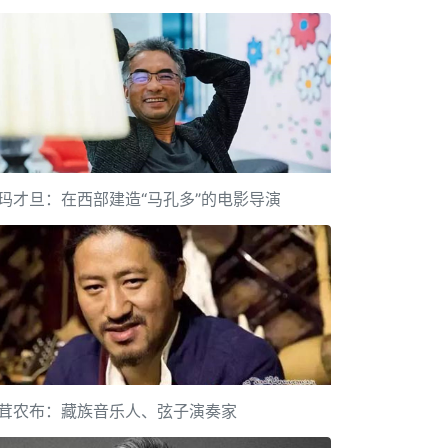
玛才旦：在西部建造“马孔多”的电影导演
茸农布：藏族音乐人、弦子演奏家