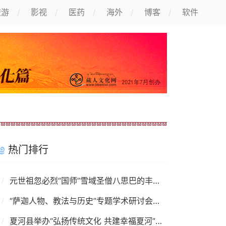
旅游
影视
医药
海外
博客
软件
热门排行
元世祖忽必烈“国师”雪域圣僧八思巴的丰功伟绩
“萨迦人物、教法与历史”专题学术研讨会举行
夏河县举办“弘扬传统文化 共建幸福夏河”藏文书法创作展览活动