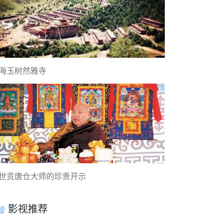
海玉树然雅寺
世贡唐仓大师的珍贵开示
影视推荐