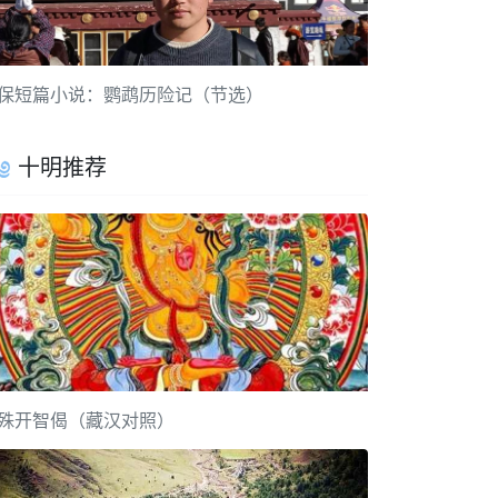
保短篇小说：鹦鹉历险记（节选）
十明推荐
殊开智偈（藏汉对照）