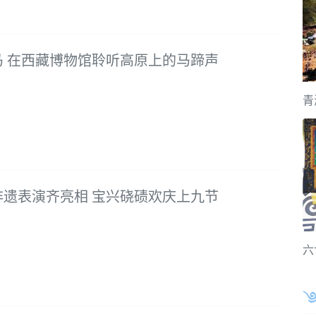
马 在西藏博物馆聆听高原上的马蹄声
青
非遗表演齐亮相 宝兴硗碛欢庆上九节
六