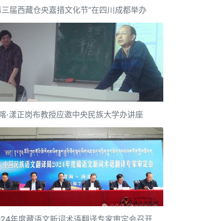
第三届西藏仓央嘉措文化节”在四川成都举办
喀·漾正岗布教授应邀中央民族大学办讲座
024年度藏语文新词术语翻译专家审定会召开