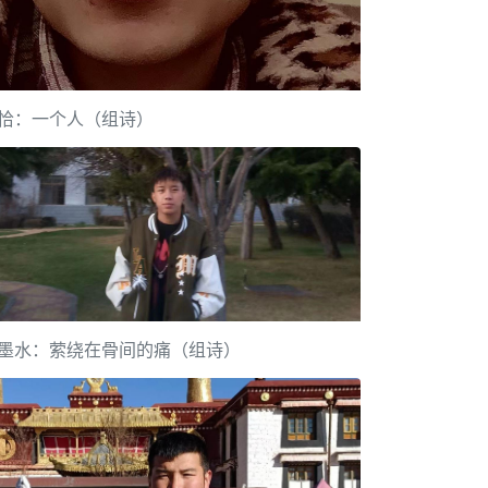
恰：一个人（组诗）
墨水：萦绕在骨间的痛（组诗）