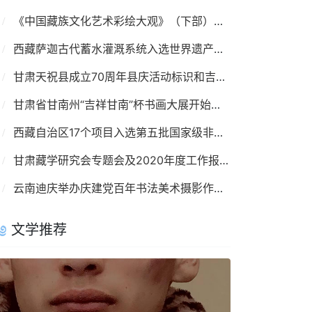
《中国藏族文化艺术彩绘大观》（下部）问世
西藏萨迦古代蓄水灌溉系统入选世界遗产名录
甘肃天祝县成立70周年县庆活动标识和吉祥物发布
甘肃省甘南州“吉祥甘南”杯书画大展开始征稿
西藏自治区17个项目入选第五批国家级非遗名录
甘肃藏学研究会专题会及2020年度工作报告会举办
云南迪庆举办庆建党百年书法美术摄影作品网络展
文学推荐