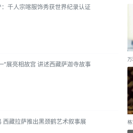
宁：千人宗喀服饰秀获世界纪录认证
万
一”展亮相故宫 讲述西藏萨迦寺故事
鸣 西藏拉萨推出黑颈鹤艺术叙事展
格