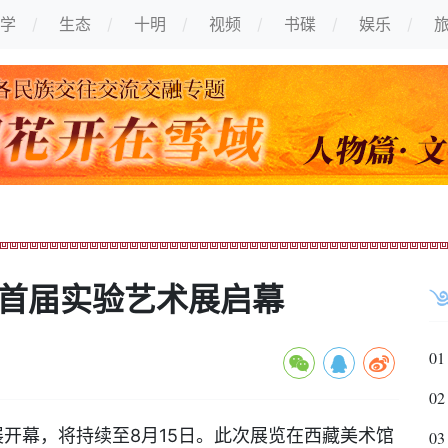
学
生态
十明
视频
书碟
娱乐
馆首届实验艺术展启幕
01
02
开幕，将持续至8月15日。此次展览在西藏美术馆
03