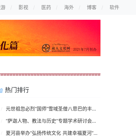
旅游
影视
医药
海外
博客
软件
热门排行
元世祖忽必烈“国师”雪域圣僧八思巴的丰功伟绩
“萨迦人物、教法与历史”专题学术研讨会举行
夏河县举办“弘扬传统文化 共建幸福夏河”藏文书法创作展览活动