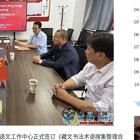
04
05
06
07
08
09
10
族语文工作中心正式签订《藏文书法术语搜集整理合