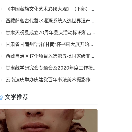
《中国藏族文化艺术彩绘大观》（下部）问世
西藏萨迦古代蓄水灌溉系统入选世界遗产名录
甘肃天祝县成立70周年县庆活动标识和吉祥物发布
甘肃省甘南州“吉祥甘南”杯书画大展开始征稿
西藏自治区17个项目入选第五批国家级非遗名录
甘肃藏学研究会专题会及2020年度工作报告会举办
云南迪庆举办庆建党百年书法美术摄影作品网络展
文学推荐