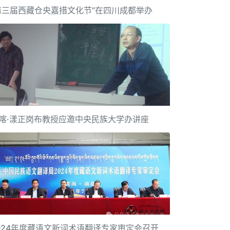
第三届西藏仓央嘉措文化节”在四川成都举办
喀·漾正岗布教授应邀中央民族大学办讲座
024年度藏语文新词术语翻译专家审定会召开