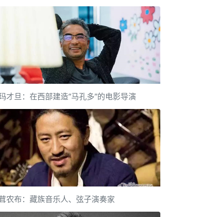
玛才旦：在西部建造“马孔多”的电影导演
茸农布：藏族音乐人、弦子演奏家