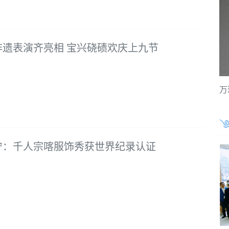
非遗表演齐亮相 宝兴硗碛欢庆上九节
9
万
宁：千人宗喀服饰秀获世界纪录认证
9