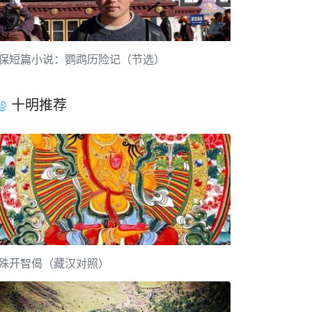
保短篇小说：鹦鹉历险记（节选）
十明推荐
殊开智偈（藏汉对照）