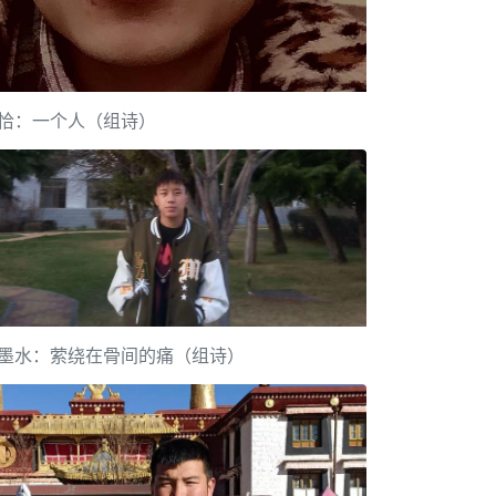
恰：一个人（组诗）
墨水：萦绕在骨间的痛（组诗）