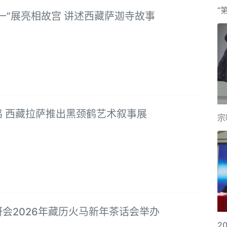
“
一”展亮相故宫 讲述西藏萨迦寺故事
9
鸣 西藏拉萨推出黑颈鹤艺术叙事展
宗
9
会2026年藏历火马新年茶话会举办
2