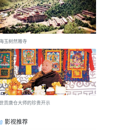
海玉树然雅寺
世贡唐仓大师的珍贵开示
影视推荐