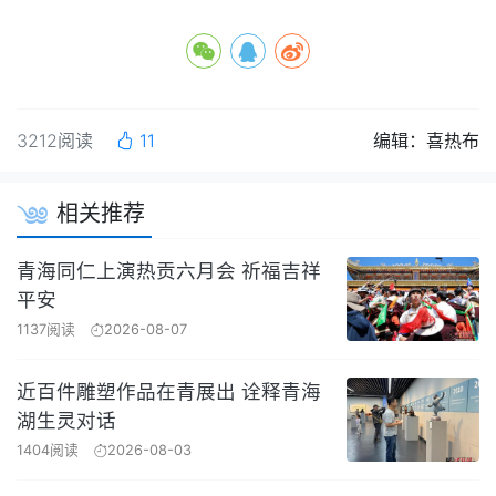
3212阅读
11
编辑：喜热布
相关推荐
青海同仁上演热贡六月会 祈福吉祥
平安
1137阅读
2026-08-07
近百件雕塑作品在青展出 诠释青海
湖生灵对话
1404阅读
2026-08-03