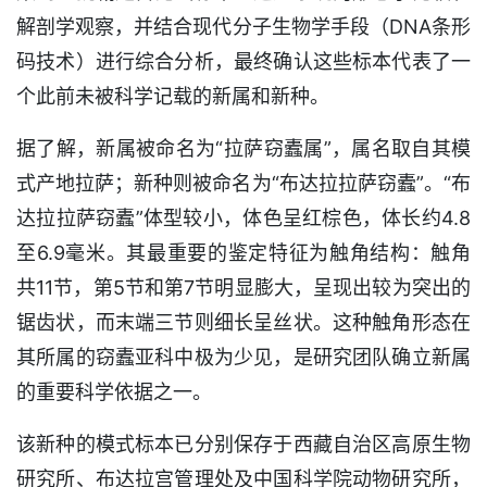
解剖学观察，并结合现代分子生物学手段（DNA条形
码技术）进行综合分析，最终确认这些标本代表了一
个此前未被科学记载的新属和新种。
据了解，新属被命名为“拉萨窃蠹属”，属名取自其模
式产地拉萨；新种则被命名为“布达拉拉萨窃蠹”。“布
达拉拉萨窃蠹”体型较小，体色呈红棕色，体长约4.8
至6.9毫米。其最重要的鉴定特征为触角结构：触角
共11节，第5节和第7节明显膨大，呈现出较为突出的
锯齿状，而末端三节则细长呈丝状。这种触角形态在
其所属的窃蠹亚科中极为少见，是研究团队确立新属
的重要科学依据之一。
该新种的模式标本已分别保存于西藏自治区高原生物
研究所、布达拉宫管理处及中国科学院动物研究所，