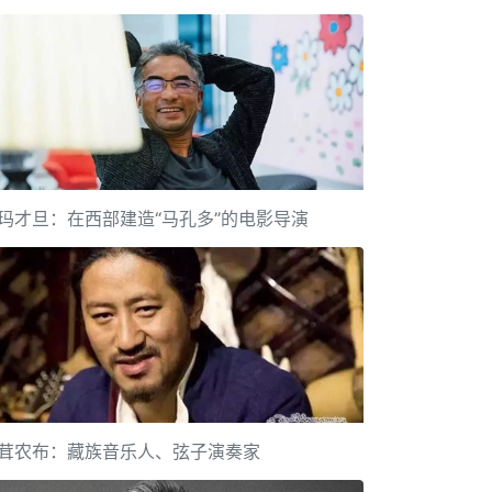
玛才旦：在西部建造“马孔多”的电影导演
茸农布：藏族音乐人、弦子演奏家