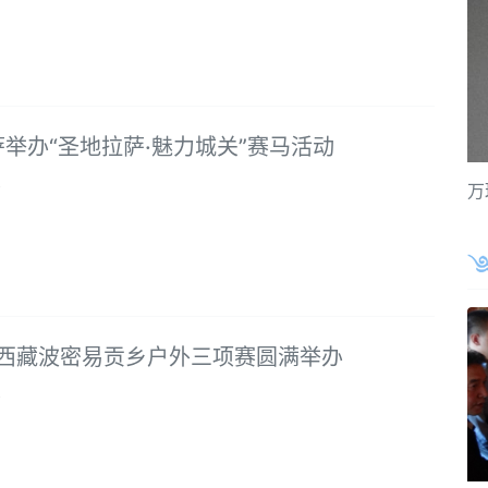
举办“圣地拉萨·魅力城关”赛马活动
8
万
年西藏波密易贡乡户外三项赛圆满举办
8