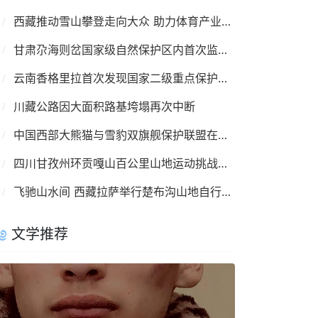
西藏推动雪山攀登走向大众 助力体育产业复苏
甘肃尕海则岔国家级自然保护区内首次监测到羚牛
云南香格里拉首次发现国家二级重点保护鸟类彩鹮
川藏公路因大面积路基垮塌再次中断
中国西部大熊猫与雪豹双旗舰保护联盟在成都成立
四川甘孜州环贡嘎山百公里山地运动挑战赛8月举行
飞驰山水间 西藏拉萨举行楚布沟山地自行车越野赛
文学推荐