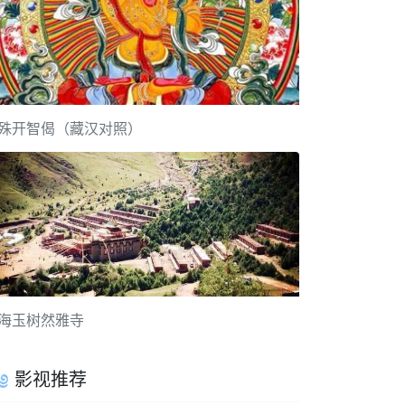
殊开智偈（藏汉对照）
海玉树然雅寺
影视推荐