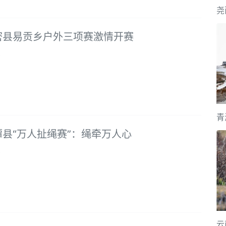
密县易贡乡户外三项赛激情开赛
8
青
县“万人扯绳赛”：绳牵万人心
8