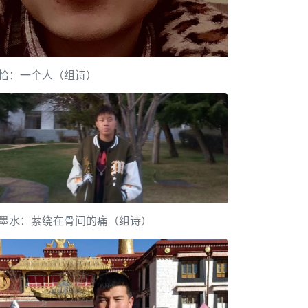
恰：一个人（组诗）
墨水：萦绕在骨间的痛（组诗）