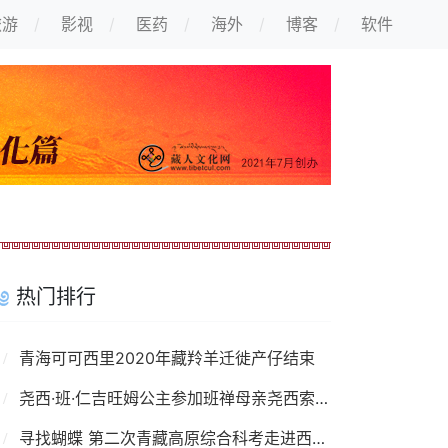
旅游
影视
医药
海外
博客
软件
热门排行
青海可可西里2020年藏羚羊迁徙产仔结束
尧西·班·仁吉旺姆公主参加班禅母亲尧西索南卓玛葬礼
寻找蝴蝶 第二次青藏高原综合科考走进西藏墨脱