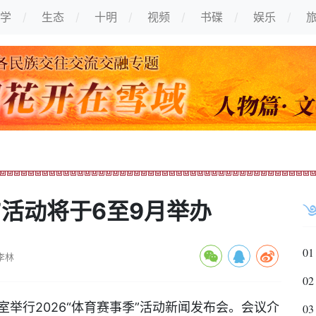
学
生态
十明
视频
书碟
娱乐
”活动将于6至9月举办
01
李林
02
行2026“体育赛事季”活动新闻发布会。会议介
03