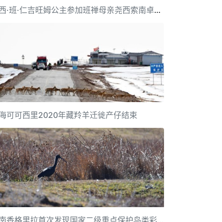
尧西·班·仁吉旺姆公主参加班禅母亲尧西索南卓玛葬礼
海可可西里2020年藏羚羊迁徙产仔结束
云南香格里拉首次发现国家二级重点保护鸟类彩鹮