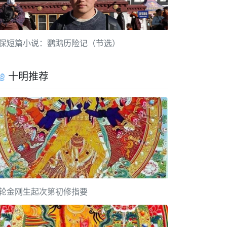
保短篇小说：鹦鹉历险记（节选）
十明推荐
轮金刚生起次第初修指要