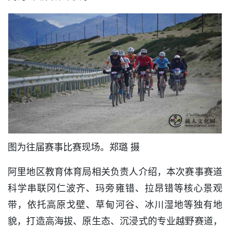
图为往届赛事比赛现场。郑璐 摄
阿里地区教育体育局相关负责人介绍，本次赛事赛道
科学串联冈仁波齐、玛旁雍错、拉昂错等核心景观
带，依托高原戈壁、草甸河谷、冰川湿地等独有地
貌，打造高海拔、原生态、沉浸式的专业越野赛道，