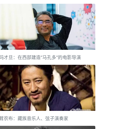
玛才旦：在西部建造“马孔多”的电影导演
茸农布：藏族音乐人、弦子演奏家