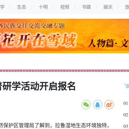
学
生态
十明
视频
书碟
娱乐
普研学活动开启报名
01
02
保护区管理局了解到，拉鲁湿地生态环境独特，
03