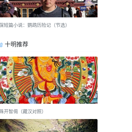
保短篇小说：鹦鹉历险记（节选）
十明推荐
殊开智偈（藏汉对照）