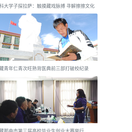
科大学子探拉萨：触摸藏戏脉搏 寻解擦擦文化
藏青年仁青次旺熟背医典前三部打破校纪录
藏那曲市第三届高校毕业生创业大赛举行