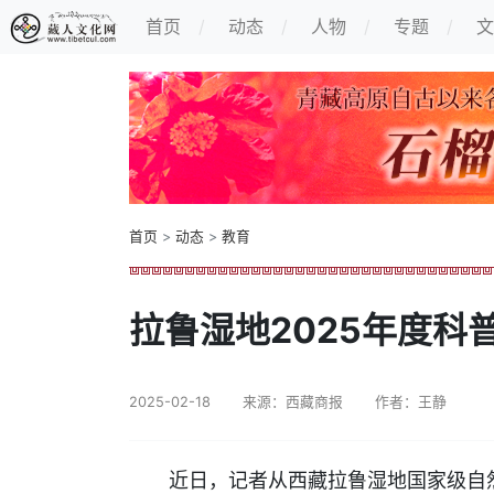
首页
动态
人物
专题
文
首页
>
动态
>
教育
拉鲁湿地2025年度科
2025-02-18
来源：西藏商报
作者：王静
近日，记者从西藏拉鲁湿地国家级自然