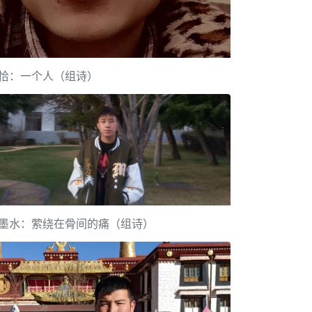
恰：一个人（组诗）
墨水：萦绕在骨间的痛（组诗）