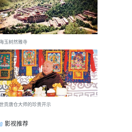
海玉树然雅寺
世贡唐仓大师的珍贵开示
影视推荐