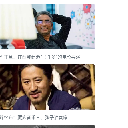
玛才旦：在西部建造“马孔多”的电影导演
茸农布：藏族音乐人、弦子演奏家