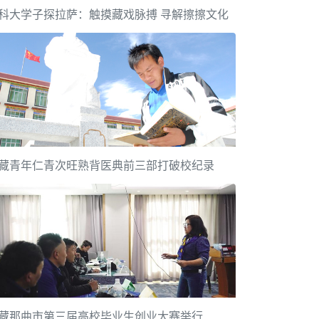
科大学子探拉萨：触摸藏戏脉搏 寻解擦擦文化
藏青年仁青次旺熟背医典前三部打破校纪录
藏那曲市第三届高校毕业生创业大赛举行