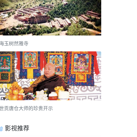
海玉树然雅寺
世贡唐仓大师的珍贵开示
影视推荐