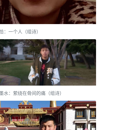
恰：一个人（组诗）
墨水：萦绕在骨间的痛（组诗）