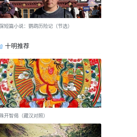
保短篇小说：鹦鹉历险记（节选）
十明推荐
殊开智偈（藏汉对照）