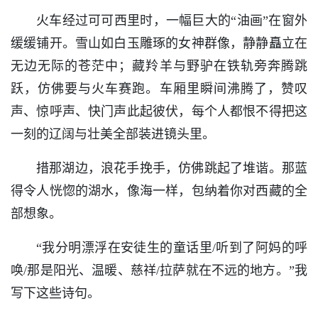
火车经过可可西里时，一幅巨大的“油画”在窗外
缓缓铺开。雪山如白玉雕琢的女神群像，静静矗立在
无边无际的苍茫中；藏羚羊与野驴在铁轨旁奔腾跳
跃，仿佛要与火车赛跑。车厢里瞬间沸腾了，赞叹
声、惊呼声、快门声此起彼伏，每个人都恨不得把这
一刻的辽阔与壮美全部装进镜头里。
措那湖边，浪花手挽手，仿佛跳起了堆谐。那蓝
得令人恍惚的湖水，像海一样，包纳着你对西藏的全
部想象。
“我分明漂浮在安徒生的童话里/听到了阿妈的呼
唤/那是阳光、温暖、慈祥/拉萨就在不远的地方。”我
写下这些诗句。