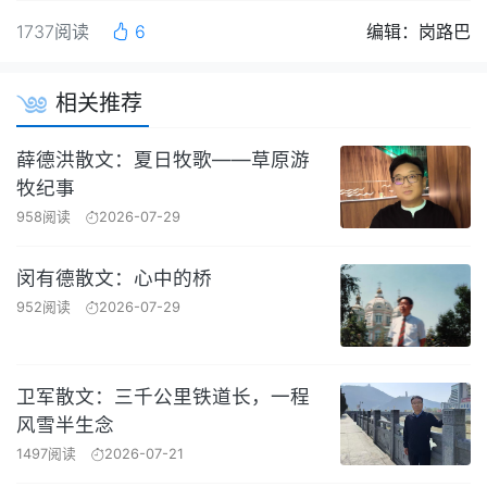
1737阅读
6
编辑：岗路巴
相关推荐
薛德洪散文：夏日牧歌——草原游
牧纪事
958阅读
2026-07-29
闵有德散文：心中的桥
952阅读
2026-07-29
卫军散文：三千公里铁道长，一程
风雪半生念
1497阅读
2026-07-21