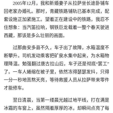
2005年12月，我和新婚妻子从拉萨坐长途卧铺车
回老家办婚礼。那时，青藏铁路铺轨已基本完成，配
套设施正加紧施工。望着正在建设中的铁路，我忍不
住想象：当汽笛拉响，钢铁巨龙载着一整个春天驶进
西藏，那该是多么壮丽的画面。
过那曲安多县不久，车子出了故障，水箱温度不
断攀升。司机发动乘客把矿泉水集中起来，为水箱物
理降温。勉强翻过唐古拉山后，车子还是彻底“罢工”
了。一车人蜷缩在被子里，依然冻得瑟瑟发抖，只得
一分一秒地苦熬天亮，等待救援人员从拉萨带来零件
才能修车。
翌日清晨，当第一缕晨光越过地平线，打在满是
冰霜的车窗上，虽然隔着厚厚的冰，却瞬间点亮了每