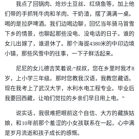
我点了回锅肉、炝炒土豆丝、红烧鱼等，加上他
们带的手抓牦牛肉和羊肉、干奶渣，摆了满满一桌。
喝的是拉萨啤酒。我们边喝边聊，回忆当年骑马冒雪
下乡的情景，也聊起那些没电、没电话的日子。谁的
女儿出嫁了，谁退休了。那个海拔4380米的中印边境
小镇，那些风雪中的往事，一下子鲜活起来。
尼尼的女儿德吉笑着说:“叔叔，您在乡里时我才8
岁，上小学三年级。那时您教我汉语，我教您藏语。
现在我考上了武汉大学，水利水电工程专业。毕业后
我要回西藏，让咱们觉拉的乡亲们早日用上电。”
说实话，我很难把眼前这个自信、大方的藏族姑
娘，和10年前那个羞涩的小女孩联系在一起，心中满
是岁月流逝和孩子成长的感慨。