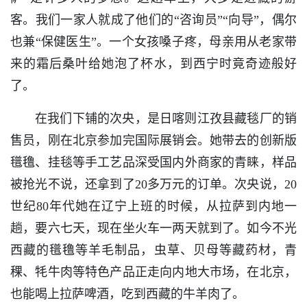
客。我们一家人就成了他们的“咨询员”“向导”，偶尔
也兼“保健医生”。一个女孩嗓子疼，母亲用从老家带
来的霜后桑叶给她泡了杯水，到西宁时竟奇迹般好
了。
在我们下铺的次央，是日喀则江孜县藏毯厂的销
售员，刚在北京参加完国际展销会。她带去的创新版
氆氇、挂毯等手工艺品深受国内外商家的青睐，样品
被抢光不说，还拿到了20多万元的订单。次央说，20
世纪80年代她在辽宁上班的时候，从拉萨到内地一
趟，要六七天，现在坐火车一两天就到了。如今不光
西藏的氆氇等羊毛制品，虫草、贝母等藏药材，青
稞、牦牛肉等特色产品正走向内地大市场，在北京，
也能喝上拉萨啤酒，吃到西藏的牛羊肉了。