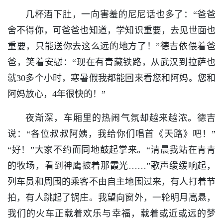
几杯酒下肚，一向害羞的尼尼话也多了：“爸爸
舍不得你，可爸爸也知道，学知识重要，去见世面也
重要，只能送你去这么远的地方了！”德吉依偎着爸
爸，笑着安慰：“现在有青藏铁路，从武汉到拉萨也
就30多个小时，寒暑假我都能回来看您和阿妈。您和
阿妈放心，4年很快的！”
夜渐深，车厢里的热闹气氛却越来越浓。德吉
说：“各位叔叔阿姨，我给你们唱首《天路》吧！”
“好！”大家不约而同地鼓起掌来。“清晨我站在青青
的牧场，看到神鹰披着那霞光……”歌声缓缓响起，
列车员和周围的乘客不由自主地围过来，有人打着节
拍，有人跳起了锅庄。我望向窗外，一轮明月高悬，
我们的火车正载着欢乐与幸福，载着或近或远的梦