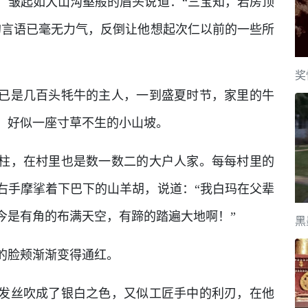
，皱起如大山沟壑般的眉头说道：“三宝知，若房顶
的言语已毫无力气，反倒让他想起次仁以前的一些所
奖
已是几百头牦牛的主人，一到盛夏时节，家里的牛
，好似一座寸草不生的小山坡。
柱，在村里也是数一数二的大户人家。每每村里的
右手摩挲着下巴下的山羊胡，说道：“我白玛在父辈
今是有角的布满天空，有蹄的踏遍大地啊！”
黑
的脸颊渐渐变得通红。
发丝吹成了银白之色，又似工匠手中的利刃，在他