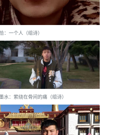
恰：一个人（组诗）
墨水：萦绕在骨间的痛（组诗）