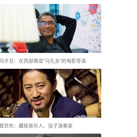
玛才旦：在西部建造“马孔多”的电影导演
茸农布：藏族音乐人、弦子演奏家