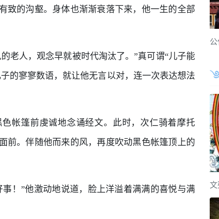
有致的沟壑。身体也渐渐衰落下来，他一生的全部
。
公
的老人，观念早就被时代淘汰了。”真可谓“儿子能
儿子的寥寥数语，就让他无言以对，连一次表达想法
黑色帐篷前虔诚地念诵经文。此时，次仁骑着摩托
面前。伴随他而来的风，再度吹动黑色帐篷顶上的
文
好事！”他激动地说道，脸上洋溢着满满的喜悦与满