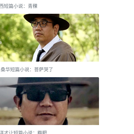
西短篇小说：青稞
·桑华短篇小说：菩萨哭了
洋才让短篇小说：糌粑