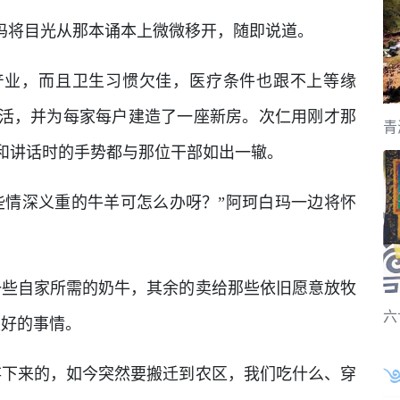
白玛将目光从那本诵本上微微移开，随即说道。
产业，而且卫生习惯欠佳，医疗条件也跟不上等缘
活，并为每家每户建造了一座新房。次仁用刚才那
青
和讲话时的手势都与那位干部如出一辙。
些情深义重的牛羊可怎么办呀？”阿珂白玛一边将怀
一些自家所需的奶牛，其余的卖给那些依旧愿意放牧
六
定好的事情。
存下来的，如今突然要搬迁到农区，我们吃什么、穿