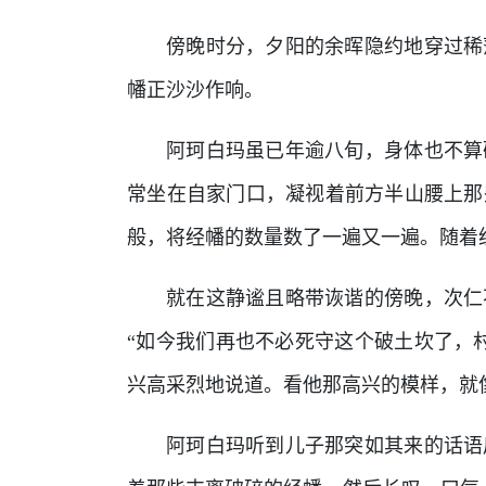
傍晚时分，夕阳的余晖隐约地穿过稀
幡正沙沙作响。
阿珂白玛虽已年逾八旬，身体也不算
常坐在自家门口，凝视着前方半山腰上那
般，将经幡的数量数了一遍又一遍。随着
就在这静谧且略带诙谐的傍晚，次仁
“如今我们再也不必死守这个破土坎了，
兴高采烈地说道。看他那高兴的模样，就
阿珂白玛听到儿子那突如其来的话语