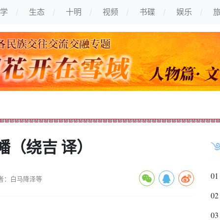
学
生态
十明
视频
书碟
娱乐
幡（绕吉 译）
01
者：白马降泽等
02
03