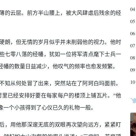
04
薄的云层。前方半山腰上，被大风肆虐后残余的经
05
06
硬朗，但无情的岁月似乎并未削弱他的视力。他时
07
些七零八落的经幡，犹如一位将军清点麾下士兵一
08
经幡的数量日益减少，他叹气的频率也愈发频繁。
09
10
不知从何处冒了出来，突然站在了阿珂白玛面前。
村里已经安排好要在每家每户的楼顶上铺瓦片。”他
像一个小孩得到了心仪已久的礼物一般。
后，用他那深邃无底的双眼再次望向远方，紧紧盯