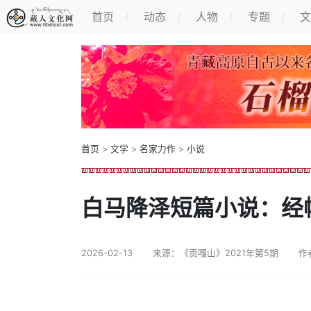
首页
动态
人物
专题
文
首页
>
文学
>
名家力作
>
小说
白马降泽短篇小说：经
2026-02-13
来源：《贡嘎山》2021年第5期
作