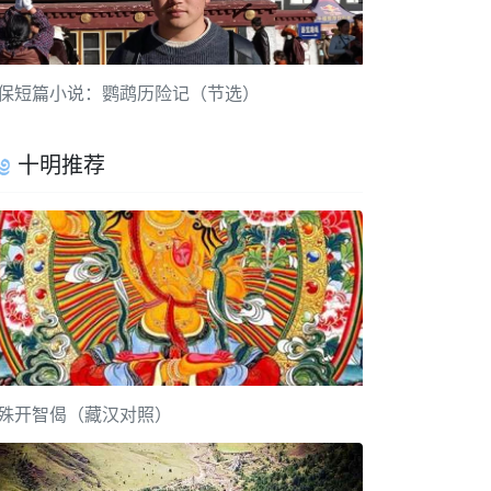
保短篇小说：鹦鹉历险记（节选）
十明推荐
殊开智偈（藏汉对照）