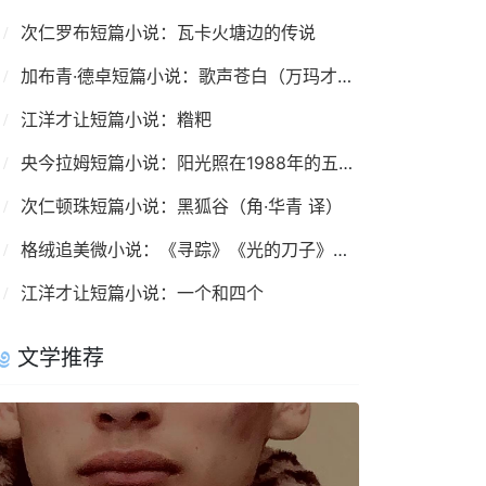
次仁罗布短篇小说：瓦卡火塘边的传说
加布青·德卓短篇小说：歌声苍白（万玛才旦 译）
江洋才让短篇小说：糌粑
央今拉姆短篇小说：阳光照在1988年的五家村
次仁顿珠短篇小说：黑狐谷（角·华青 译）
格绒追美微小说：《寻踪》《光的刀子》《父亲》《奇迹》
江洋才让短篇小说：一个和四个
文学推荐