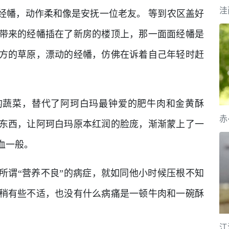
洼
经幡，动作柔和像是安抚一位老友。 等到农区盖好
带来的经幡插在了新房的楼顶上，那一面面经幡是
方的草原，漂动的经幡，仿佛在诉着自己年轻时赶
的蔬菜，替代了阿珂白玛最钟爱的肥牛肉和金黄酥
赤
东西，让阿珂白玛原本红润的脸庞，渐渐蒙上了一
血一般。
所谓“营养不良”的病症，就如同他小时候压根不知
稍有些不适，也没有什么病痛是一顿牛肉和一碗酥
江