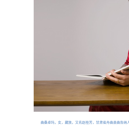
曲桑卓玛，女，藏族，又名赵桂芳，甘肃省舟曲县曲告纳人