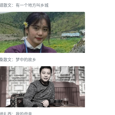
错散文：有一个地方叫乡城
桑散文：梦中的故乡
增扎西：我的母亲