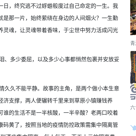
一日，终究逃不过蜉蝣般度过自己命定的一生。我
就是那一片，始终萦绕在身边的人间烟火？一生勤
养灵魂，让灵魂带着香味，于尘世中努力活成闪光
青
、多少委屈，以及多少心事都悄然包裹并安放妥
久久不能平静。故事的主角，是两个做小本生意
经济支撑，两人便辗转千里来到草原小镇赚钱养
六
可谁的生活不是一半核酸，一半辛酸？老两口咬着
康码黄了，按照当地的疫情防控政策需集中隔离管