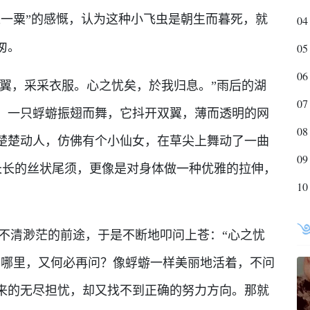
之一粟”的感慨，认为这种小飞虫是朝生而暮死，就
04
匆。
05
06
翼，采采衣服。心之忧矣，於我归息。”雨后的湖
07
。一只蜉蝣振翅而舞，它抖开双翼，薄而透明的网
08
楚楚动人，仿佛有个小仙女，在草尖上舞动了一曲
09
长长的丝状尾须，更像是对身体做一种优雅的拉伸，
10
清渺茫的前途，于是不断地叩问上苍：“心之忧
在哪里，又何必再问？像蜉蝣一样美丽地活着，不问
来的无尽担忧，却又找不到正确的努力方向。那就