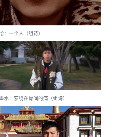
恰：一个人（组诗）
墨水：萦绕在骨间的痛（组诗）