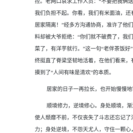
控。老两口哀求工作人员：“不要把我俩
我们负担不起。你看，我们有米面油，还
居家隔离！”经多方沟通协商，准许了他
料却被大爷拒绝：“你们就不破费了，我
菜了，有洋芋就行。”这一句“老伴茶饭好
终挺直了脊梁坚韧地活着，在他们看来，
摸到了“人间有味是清欢”的本质。
居家的日子一再拉长，也开始慢慢地
顺境修力，逆境修心。身处顺境，渐渐
使人颓靡不前，不仅丧失了斗志还忘记了
力；身处逆境，不怨天尤人，守住一颗心