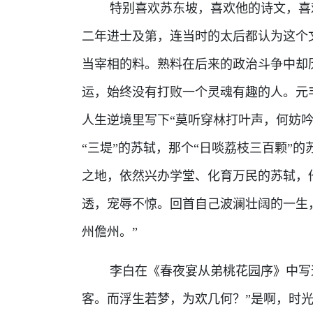
特别喜欢苏东坡，喜欢他的诗文，喜欢
二年进士及第，连当时的太后都认为这个
当宰相的料。熟料在后来的政治斗争中却
运，始终没有打败一个灵魂有趣的人。元
人生逆境里写下“莫听穿林打叶声，何妨吟
“三堤”的苏轼，那个“日啖荔枝三百颗”
之地，依然兴办学堂、化育万民的苏轼，
透，宠辱不惊。回首自己波澜壮阔的一生
州儋州。”
李白在《春夜宴从弟桃花园序》中写道
客。而浮生若梦，为欢几何？”是啊，时