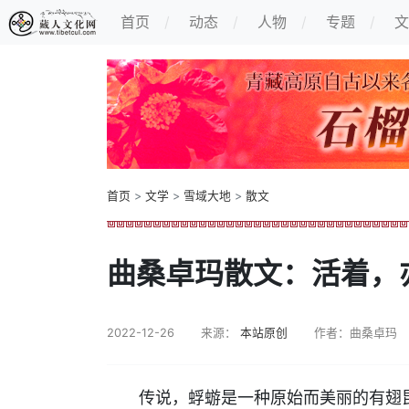
首页
动态
人物
专题
文
首页
>
文学
>
雪域大地
>
散文
曲桑卓玛散文：活着，
2022-12-26
来源：
本站原创
作者：曲桑卓玛
传说，蜉蝣是一种原始而美丽的有翅昆