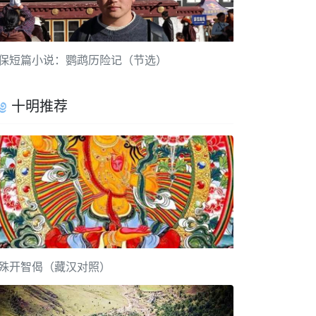
保短篇小说：鹦鹉历险记（节选）
十明推荐
殊开智偈（藏汉对照）