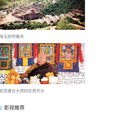
海玉树然雅寺
世贡唐仓大师的珍贵开示
影视推荐