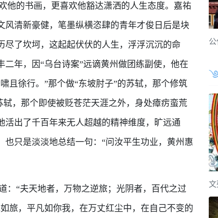
他的书画，更喜欢他豁达潇洒的人生态度。嘉祐
文风清新豪健，笔墨纵横恣肆的青年才俊日后是块
公
历尽了坎坷，这起起伏伏的人生，浮浮沉沉的命
丰二年，因“乌台诗案”远谪黄州做团练副使，他在
啸且徐行。”那个做“东坡肘子”的苏轼，那个修筑
的苏轼，那个即使被贬苍茫天涯之外，身处瘴疠蛮荒
他活出了千百年来无人超越的精神维度，旷远通
，也只是淡淡地总结一句：“问汝平生功业，黄州惠
文
：“夫天地者，万物之逆旅；光阴者，百代之过
光如旅，平凡如你我，在万丈红尘中，在自己不变的