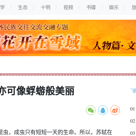
学
生态
十明
视频
书碟
娱乐
亦可像蜉蝣般美丽
01
02
虫，成虫只有短短一天的生命。所以，苏轼在
03