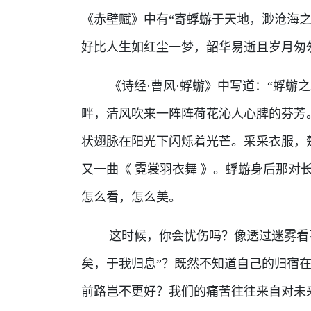
《赤壁赋》中有“寄蜉蝣于天地，渺沧海
好比人生如红尘一梦，韶华易逝且岁月匆
《诗经·曹风·蜉蝣》中写道：“蜉蝣之
畔，清风吹来一阵阵荷花沁人心脾的芬芳
状翅脉在阳光下闪烁着光芒。采采衣服，
又一曲《 霓裳羽衣舞 》。蜉蝣身后那对
怎么看，怎么美。
这时候，你会忧伤吗？像透过迷雾看不
矣，于我归息”？既然不知道自己的归宿
前路岂不更好？我们的痛苦往往来自对未