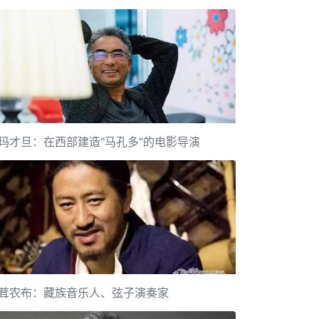
玛才旦：在西部建造“马孔多”的电影导演
茸农布：藏族音乐人、弦子演奏家