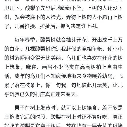
甩几下，酸梨争先恐后地纷纷下坠，上树的人还没下
树，就会被底下的人捡光，弄得上树的人不愿再上树
了，几番推搡、拉扯后，抓阄决定谁上树。
每年春季，酸梨树就会抽芽开花，开出成千上万
的白花，几棵酸梨树你追我赶似的竞相争艳，使小小
的村落瞬间变得无比美丽，鸟儿们也喜欢在开花的树
上筑巢，麻雀、画眉不少鸟类在高高树梢上自由生
活，成年的鸟儿们不知疲倦地衔来食物喂养幼鸟，飞
累了落在枝条上，你一句我一句地彼此开玩笑，让几
乎沉寂已久的村庄真正迎来春天。
果子在树上发黄时，就可以上树摘食，差不多是
庄稼收完后的时段，酸梨在树上时还不算好吃，真正
好吃的酸梨是它离开树后，放在垫有一层麦草的纸箱