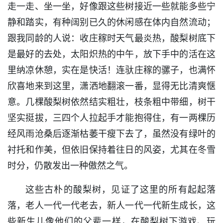
走一走、坐一坐，好像跟这些树接近一些就能多些宁
静和踏实，有种阔别已久的休闲感在体内自然流动；
跟我同龄的人说：收庄稼时天气最炎热，酸梨树底下
是最好的去处，太阳炽热的中午，放下手中的活在这
里纳凉休憩，实在是快活！连驮庄稼的骡子，也满怀
欣喜地来到这里，潇洒地翻滚一番，显得无比清爽惬
意。几棵酸梨树依然结实粗壮，枝条粗中带细，树干
坚实挺拔，三四个人拉起手才能抱得住，有一两棵历
经风雨沧桑后逐渐枯萎干瘦下去了，虽然没有绿叶的
衬托和作美，但依旧保持着往日的风姿，尤其在冬雪
时分，仍散发出一种傲然之气。
这些古朴的酸梨树，见证了这里的所有起起落
落，老人一代一代老去，新人一代一代新生成长，这
些新生儿像他们的父辈一样，在酸梨树下游戏、玩