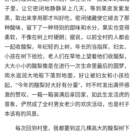
子里，让它密闭地静静呆上几天，等到果皮发紫发
黑，取出来享用那才叫好吃，密闭储藏使它褪去了那
种酸味，留下了一种特别的甜味和水分，果实也变得
柔软，不像在树上时硬朗；据说，以前全村的人都会
一起收酸梨，年纪轻的上树，年长的当指挥，妇女、
小孩在树下拾捡，老人们在草地上望着他们收酸梨，
大大小小的酸梨像是在进行一次生命里最后的圆梦，
雨水滋润大地般下落到地面，好让被妇女和小孩捡
起，“今年的酸梨好大好有分量”，时不时发出满怀感
激的赞叹，一箱一箱装满后拿回家，如此生龙活虎的
景象，俨然成了全村男女老少的欢庆活动，也是村子
本该有的风景。
每次回到村里，我都要到这几棵高大的酸梨树下