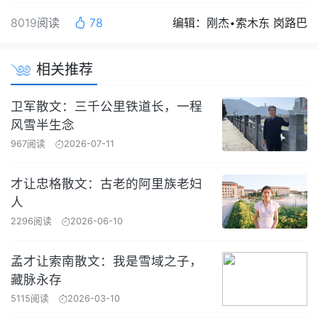
8019阅读
78
编辑：刚杰•索木东 岗路巴
相关推荐
卫军散文：三千公里铁道长，一程
风雪半生念
967阅读
2026-07-11
才让忠格散文：古老的阿里族老妇
人
2296阅读
2026-06-10
孟才让索南散文：我是雪域之子，
藏脉永存
5115阅读
2026-03-10