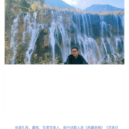
当增扎西，藏族，甘肃甘南人，部分诗歌入选《西藏商报》《甘南日