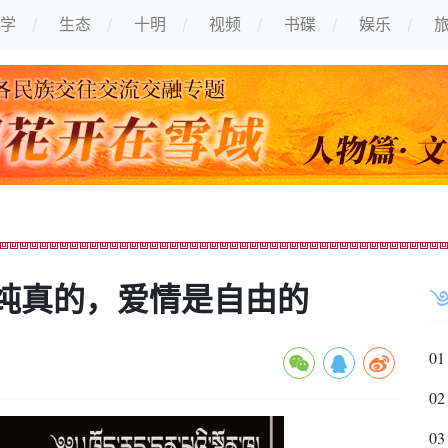
学
生态
十明
视频
书碟
娱乐
纯真的，爱情是自由的
01
02
03