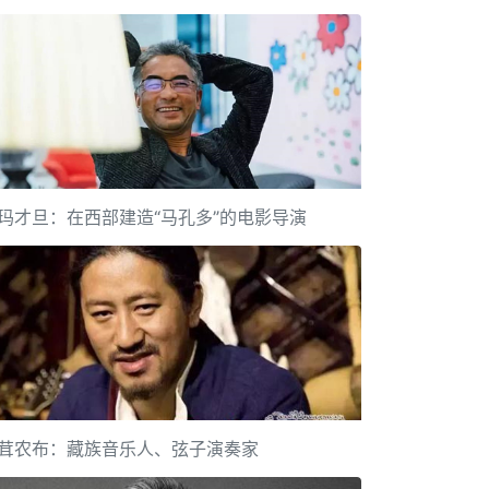
玛才旦：在西部建造“马孔多”的电影导演
茸农布：藏族音乐人、弦子演奏家