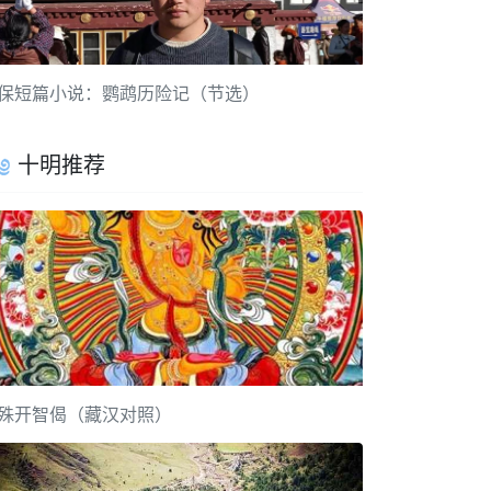
保短篇小说：鹦鹉历险记（节选）
十明推荐
殊开智偈（藏汉对照）