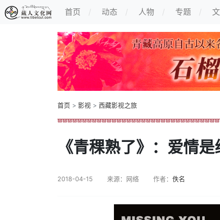
首页
动态
人物
专题
文
首页
>
影视
>
西藏影视之旅
《青稞熟了》：爱情是
2018-04-15
来源：网络
作者：
佚名