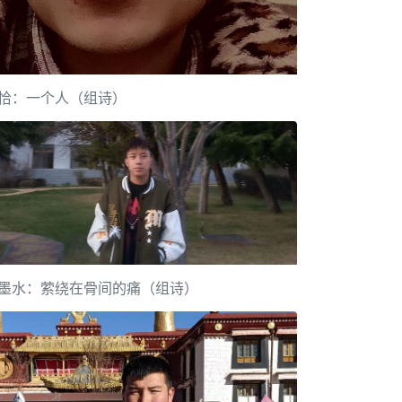
恰：一个人（组诗）
墨水：萦绕在骨间的痛（组诗）