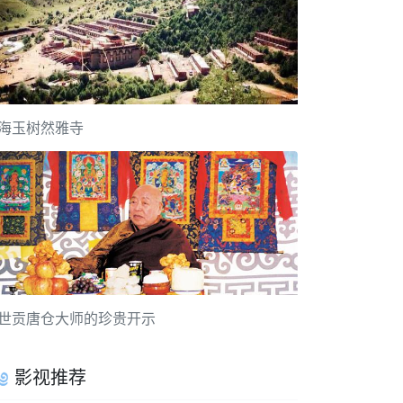
海玉树然雅寺
世贡唐仓大师的珍贵开示
影视推荐