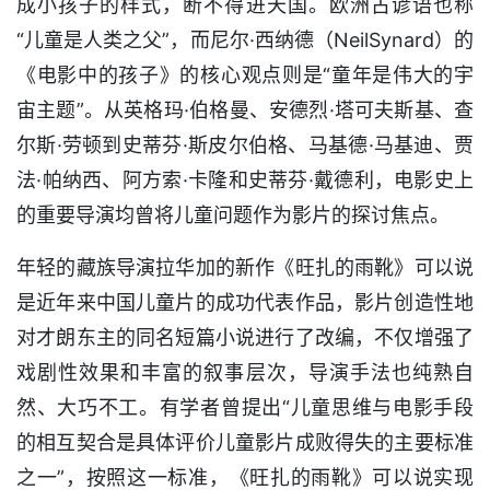
成小孩子的样式，断不得进天国。欧洲古谚语也称
“儿童是人类之父”，而尼尔·西纳德（NeilSynard）的
《电影中的孩子》的核心观点则是“童年是伟大的宇
宙主题”。从英格玛·伯格曼、安德烈·塔可夫斯基、查
尔斯·劳顿到史蒂芬·斯皮尔伯格、马基德·马基迪、贾
法·帕纳西、阿方索·卡隆和史蒂芬·戴德利，电影史上
的重要导演均曾将儿童问题作为影片的探讨焦点。
年轻的藏族导演拉华加的新作《旺扎的雨靴》可以说
是近年来中国儿童片的成功代表作品，影片创造性地
对才朗东主的同名短篇小说进行了改编，不仅增强了
戏剧性效果和丰富的叙事层次，导演手法也纯熟自
然、大巧不工。有学者曾提出“儿童思维与电影手段
的相互契合是具体评价儿童影片成败得失的主要标准
之一”，按照这一标准，《旺扎的雨靴》可以说实现