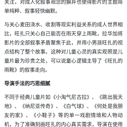
关注，对成人化叙事观念的摒弃也使得影片的主题简
单纯粹、叙事轻快幽默。
与关心麦田浇水、收割等现实利益关系的成人世界相
比，旺扎只关心自己能否在雨天穿上雨靴，拉华加将
影片的全部叙事矛盾聚焦于此，并用小男孩旺扎的视
点结构了整个故事。这种对儿童心灵的真实观照是儿
童片最为珍贵之处，可以说童心逻辑主导了《旺扎的
雨靴》的叙事走向。
导演手法的巧思细腻
不同于经典儿童片如《小淘气尼古拉》、《跳出我天
地》、《纳尼亚传奇》、《白气球》、《何处是我朋
友的家》、《小鞋子》等的单一戏剧情境和人物动
机，为了准确刻画旺扎的内心真实需求，导演在使用