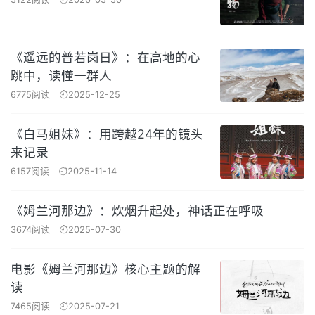
《遥远的普若岗日》：在高地的心
跳中，读懂一群人
6775阅读
2025-12-25
《白马姐妹》：用跨越24年的镜头
来记录
6157阅读
2025-11-14
《姆兰河那边》：炊烟升起处，神话正在呼吸
3674阅读
2025-07-30
电影《姆兰河那边》核心主题的解
读
7465阅读
2025-07-21