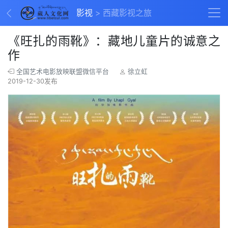
影视
西藏影视之旅
《旺扎的雨靴》：藏地儿童片的诚意之
作
全国艺术电影放映联盟微信平台
徐立虹
2019-12-30发布