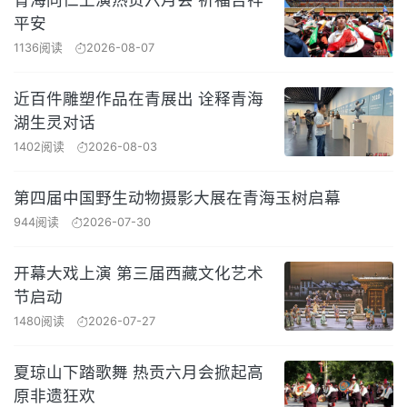
平安
1136阅读
2026-08-07
近百件雕塑作品在青展出 诠释青海
湖生灵对话
1402阅读
2026-08-03
第四届中国野生动物摄影大展在青海玉树启幕
944阅读
2026-07-30
开幕大戏上演 第三届西藏文化艺术
节启动
1480阅读
2026-07-27
夏琼山下踏歌舞 热贡六月会掀起高
原非遗狂欢