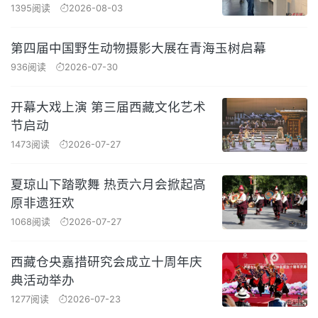
1395阅读
2026-08-03
第四届中国野生动物摄影大展在青海玉树启幕
936阅读
2026-07-30
开幕大戏上演 第三届西藏文化艺术
节启动
1473阅读
2026-07-27
夏琼山下踏歌舞 热贡六月会掀起高
原非遗狂欢
1068阅读
2026-07-27
西藏仓央嘉措研究会成立十周年庆
典活动举办
1277阅读
2026-07-23