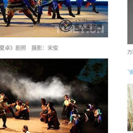
夏卓》剧照 摄影：宋俊
万