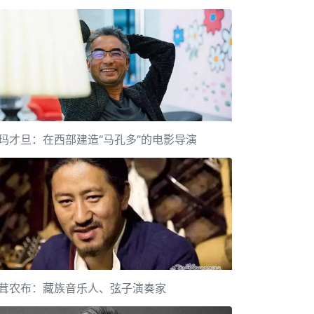
玛才旦：在西部建造“马孔多”的电影导演
茸农布：藏族音乐人、弦子演奏家