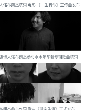
人诺布朗杰填词 电影 《一生有你》宣传曲发布
族诗人诺布朗杰参与水木年华新专辑歌曲填词
布朗杰参与作词 歌曲《感谢生活》正式发布