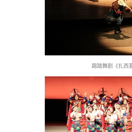
踢踏舞剧《扎西