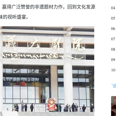
演、赢得广泛赞誉的非遗题材力作，回到文化发源
04
味的视听盛宴。
05
06
07
08
09
10