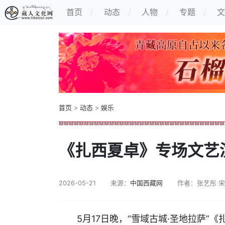
首页
动态
人物
专题
文
首页
>
动态
>
娱乐
《扎西夏卓》专场文艺
2026-05-21
来源：
中国西藏网
作者：张艺彤 
5月17日晚，“雪域古城·圣地拉萨”《