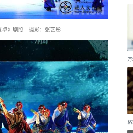
夏卓》剧照 摄影：张艺彤
万
格