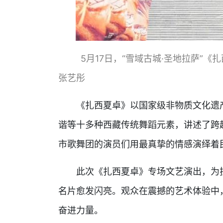
5月17日，“雪域古城·圣地拉萨”
张艺彤
《扎西夏卓》以国家级非物质文化遗产
谐等十多种西藏传统舞蹈元素，讲述了跨
市歌舞团的演员们用最真挚的情感演绎着
此次《扎西夏卓》专场文艺演出，为拉
名片愈发闪亮。观众在震撼的艺术体验中
奋进力量。