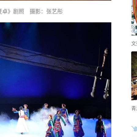
夏卓》剧照 摄影：张艺彤
文
青