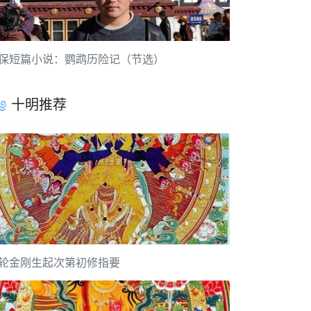
保短篇小说：鹦鹉历险记（节选）
十明推荐
轮金刚生起次第初修指要