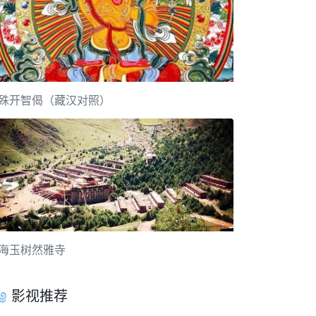
殊开智偈（藏汉对照）
海玉树然雅寺
影视推荐