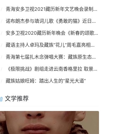
青海安多卫视2021藏历新年文艺晚会录制完成
诺布朗杰参与填词儿歌《勇敢的猫》近日发布
安多卫视2020藏历新年晚会《新春的颂歌》录制完成
藏语主持人卓玛及藏族“花儿”周毛嘉亮相青海卫视开播晚会
青海第七届扎木念弹唱大赛：藏族原生态音乐的盛宴
《极限挑战》剧组走进云南香格里拉 取景拍摄
藏族姑娘旺姆：踏出人生的“星光大道”
文学推荐