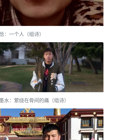
恰：一个人（组诗）
墨水：萦绕在骨间的痛（组诗）