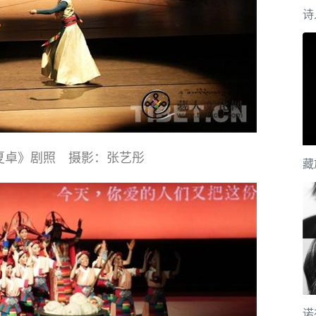
诗
夏卓》剧照 摄影：张艺彤
藏
诺