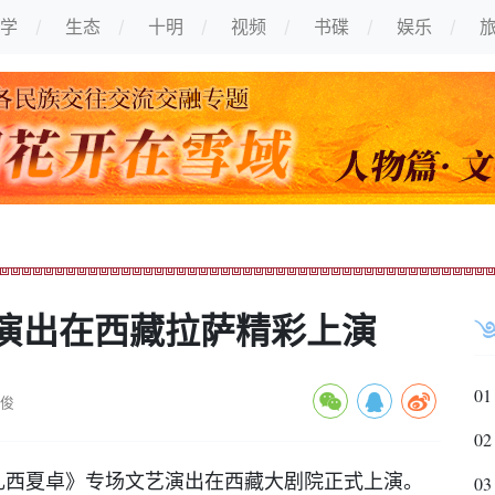
学
生态
十明
视频
书碟
娱乐
演出在西藏拉萨精彩上演
01
宋俊
02
扎西夏卓》专场文艺演出在西藏大剧院正式上演。
03