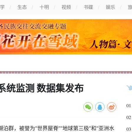
学
生态
十明
视频
书碟
娱乐
系统监测 数据集发布
01
02
群，被誉为“世界屋脊”“地球第三极”和“亚洲水
03