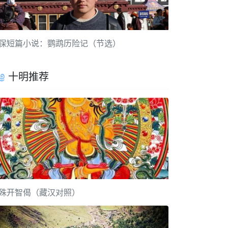
保短篇小说：鹦鹉历险记（节选）
十明推荐
殊开智偈（藏汉对照）