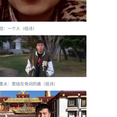
恰：一个人（组诗）
墨水：萦绕在骨间的痛（组诗）