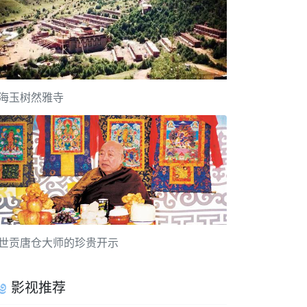
海玉树然雅寺
世贡唐仓大师的珍贵开示
影视推荐