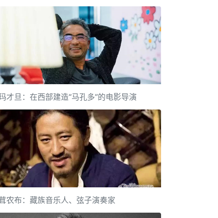
玛才旦：在西部建造“马孔多”的电影导演
茸农布：藏族音乐人、弦子演奏家