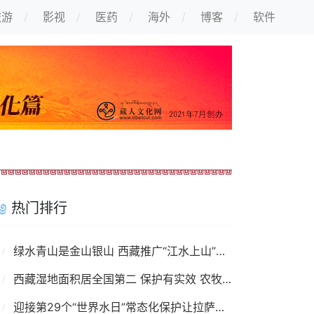
旅游
影视
医药
海外
博客
软件
热门排行
绿水青山是金山银山 西藏推广“江水上山”项目
西藏湿地面积居全国第二 保护有实效 农牧民受益
迎接第29个“世界水日”常态化保护让拉萨河更美