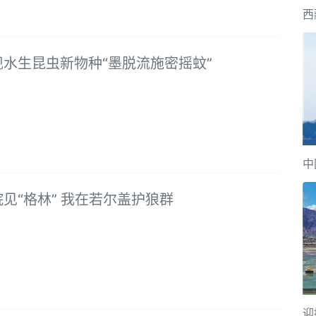
西
现水生昆虫新物种“墨脱流施密摇蚊”
5
中
见“格林” 我在若尔盖护狼群
5
迎