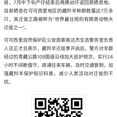
徙，7月中下旬产仔结束后再携幼仔返回原栖息地。
目前栖息在可可西里地区的藏羚羊种群数量达7万多
只，其迁徙之路被称为“世界最壮观的有蹄类动物大
迁徙之一”。
可可西里自然保护区公安局索南达杰生态警务室负责
人旦正才旦表示，藏羚羊迁徙季开启后，警方对羊群
经过的青藏公路109国道沿线加大巡护频次，实行24
小时不间断值守，疏通往来车辆、及时交通管制，加
强藏羚羊保护知识科普，减少人类活动对迁徙的干
扰。