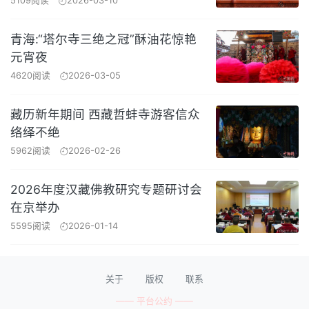
5109阅读
2026-03-10
青海:“塔尔寺三绝之冠”酥油花惊艳
元宵夜
4620阅读
2026-03-05
藏历新年期间 西藏哲蚌寺游客信众
络绎不绝
5962阅读
2026-02-26
2026年度汉藏佛教研究专题研讨会
在京举办
5595阅读
2026-01-14
关于
版权
联系
—— 平台公约 ——