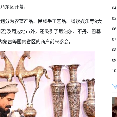
市乃东区开幕。
04
05
划分为农畜产品、民族手工艺品、餐饮娱乐等9大
06
、区)及周边地市外，还吸引了尼泊尔、不丹、巴基
07
内蒙古等国内省区的商户前来参会。
08
09
10