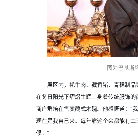
图为巴基斯
展区内，牦牛肉、藏香猪、青稞制品等
在冬日阳光下熠熠生辉。身着传统服饰的
商户群培在售卖藏式木碗。他感慨道：“
现在是我自己来。每年靠这个会都能有二
候。”