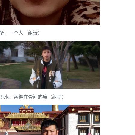
恰：一个人（组诗）
墨水：萦绕在骨间的痛（组诗）