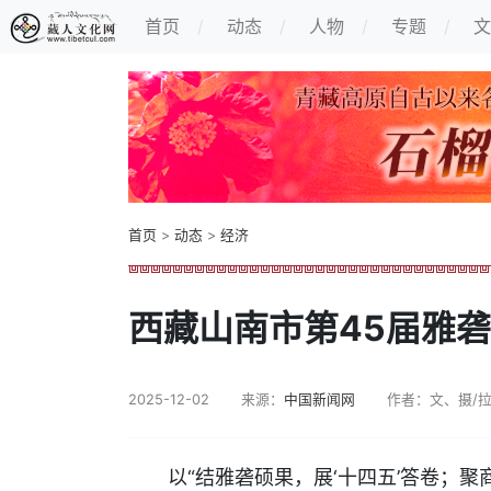
首页
动态
人物
专题
文
首页
>
动态
>
经济
西藏山南市第45届雅
2025-12-02
来源：
中国新闻网
作者：文、摄/
以“结雅砻硕果，展‘十四五’答卷；聚商