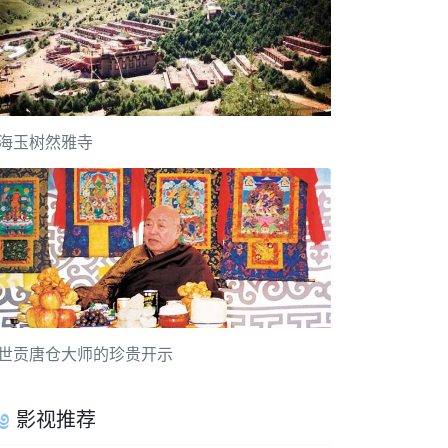
海玉树然雅寺
世贡唐仓大师的珍贵开示
影视推荐