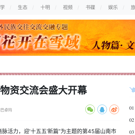
学
生态
十明
视频
书碟
娱乐
砻物资交流会盛大开幕
01
拉巴卓玛
02
脉活力，迎‘十五五’新篇”为主题的第45届山南市
03