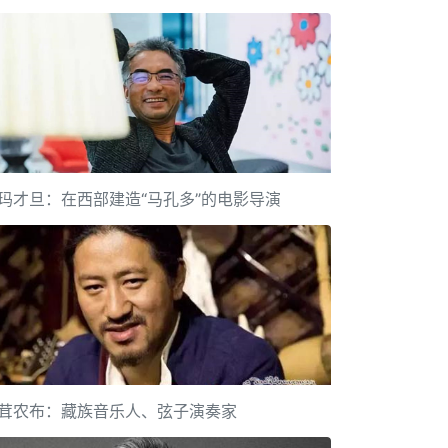
玛才旦：在西部建造“马孔多”的电影导演
茸农布：藏族音乐人、弦子演奏家