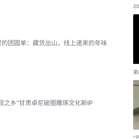
2
里的团圆单：藏货出山，线上递来的年味
第
砚之乡”甘肃卓尼破圈雕琢文化新IP
“