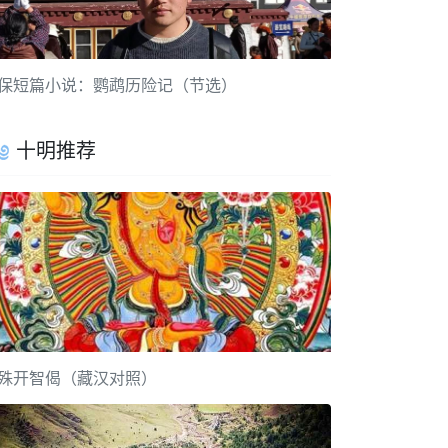
保短篇小说：鹦鹉历险记（节选）
十明推荐
殊开智偈（藏汉对照）