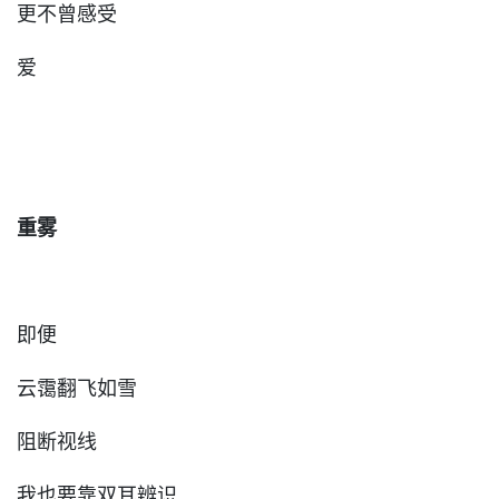
更不曾感受
爱
重雾
即便
云霭翻飞如雪
阻断视线
我也要靠双耳辨识