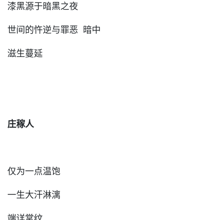
漆黑源于暗黑之夜
世间的忤逆与罪恶 暗中
滋生蔓延
庄稼人
仅为一点温饱
一生大汗淋漓
端详掌纹