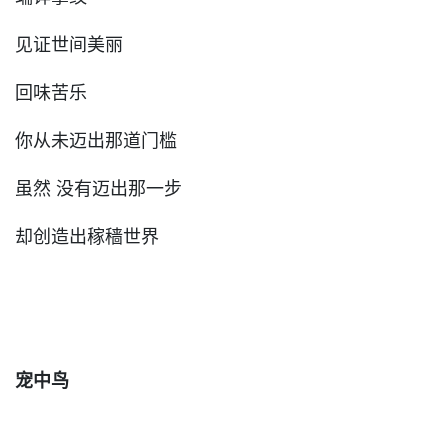
见证世间美丽
回味苦乐
你从未迈出那道门槛
虽然 没有迈出那一步
却创造出稼穑世界
宠中鸟