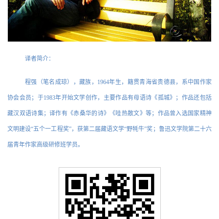
译者简介：
程强（笔名成琼），藏族，1964年生，籍贯青海省贵德县，系中国作家
协会会员；于1983年开始文学创作，主要作品有母语诗《孤城》；作品还包括
藏汉双语诗集；译作有《赤桑华的诗》《哇热散文》等；作品曾入选国家精神
文明建设“五个一工程奖”，获第二届藏语文学“野牦牛”奖；鲁迅文学院第二十六
届青年作家高级研修班学员。