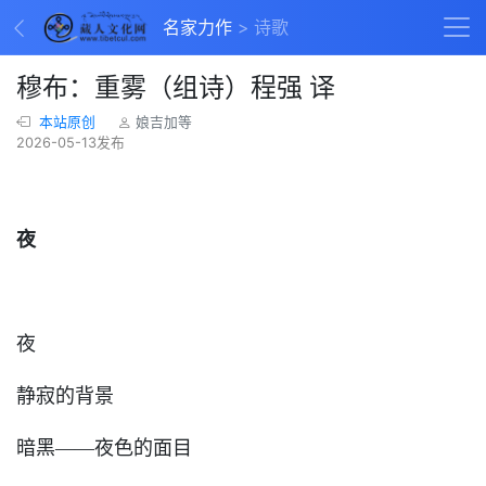
名家力作
诗歌
穆布：重雾（组诗）程强 译
本站原创
娘吉加等
2026-05-13发布
夜
夜
静寂的背景
暗黑——夜色的面目