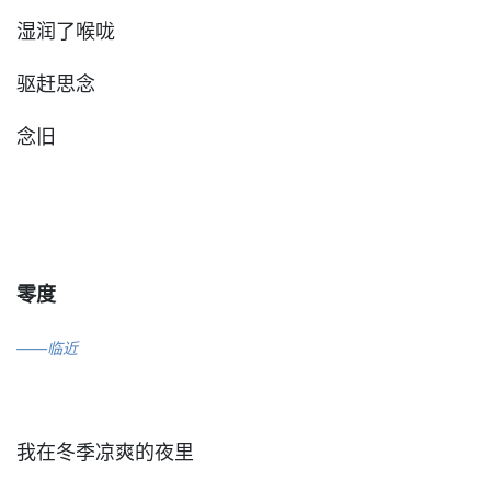
湿润了喉咙
驱赶思念
念旧
零度
——临近
我在冬季凉爽的夜里