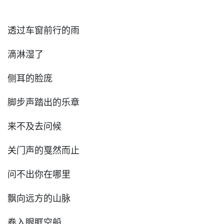
透过车窗前行的雨
滴淋湿了
侧耳的脸庞
脚步声踏出的乐章
来不及去问候
关门声的戛然而止
问不出你在哪里
飘向远方的山脉
卷入眼眶空船