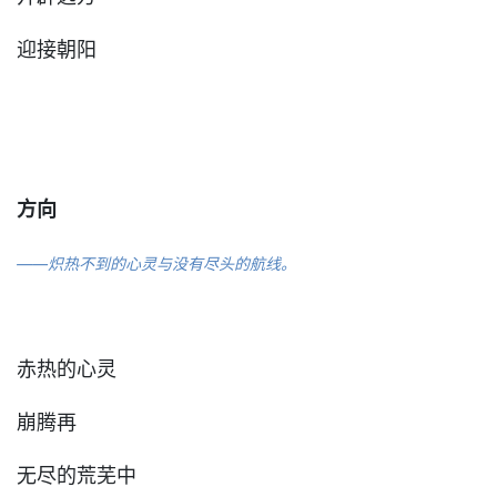
迎接朝阳
方向
——炽热不到的心灵与没有尽头的航线。
赤热的心灵
崩腾再
无尽的荒芜中