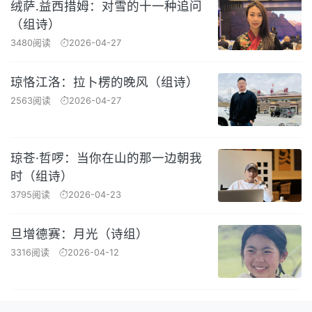
绒萨.益西措姆：对雪的十一种追问
（组诗）
3480阅读
2026-04-27
琼恪江洛：拉卜楞的晚风（组诗）
2563阅读
2026-04-27
琼苍·哲啰：当你在山的那一边朝我
时（组诗）
3795阅读
2026-04-23
旦增德赛：月光（诗组）
3316阅读
2026-04-12