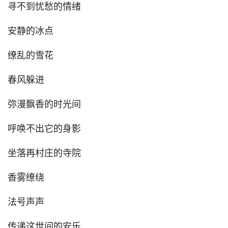
寻不到忧愁的情绪
安静的冰点
缭乱的雪花
春风躲进
弥漫飘香的时光间
呼唤不出它的身影
坐落再村庄的寺院
香雾缭绕
法号声声
传递这世间的安乐