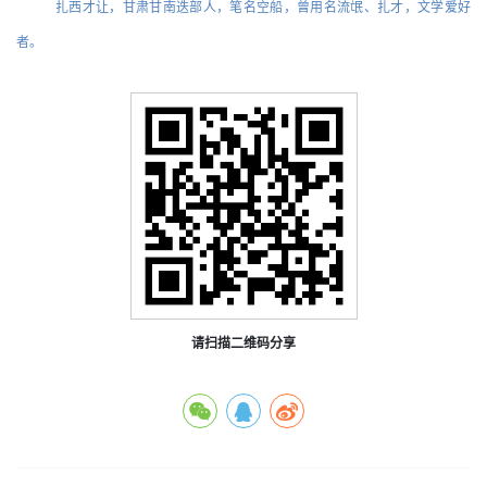
扎西才让，甘肃甘南迭部人，笔名空船，曾用名流氓、扎才，文学爱好
者。
请扫描二维码分享