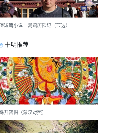
保短篇小说：鹦鹉历险记（节选）
十明推荐
殊开智偈（藏汉对照）