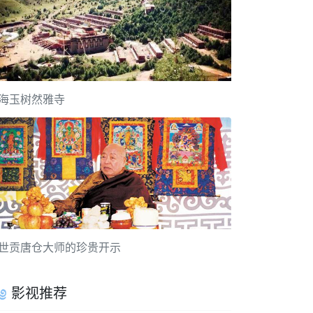
海玉树然雅寺
世贡唐仓大师的珍贵开示
影视推荐