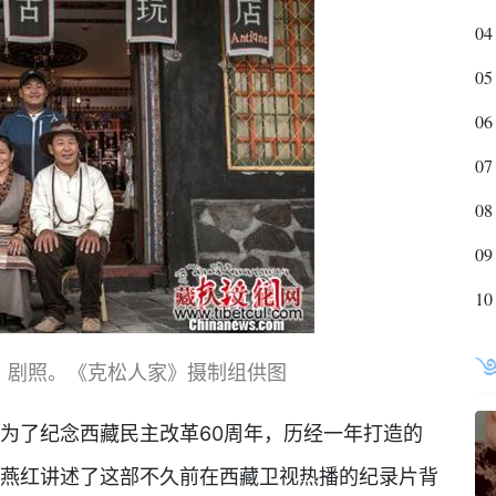
04
05
06
07
08
09
10
》剧照。《克松人家》摄制组供图
了纪念西藏民主改革60周年，历经一年打造的
长燕红讲述了这部不久前在西藏卫视热播的纪录片背