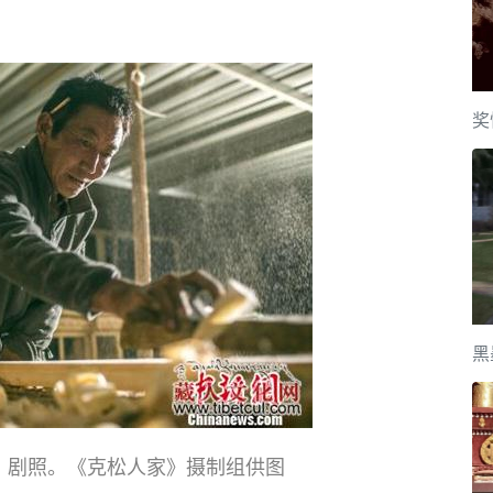
奖
黑
》剧照。《克松人家》摄制组供图