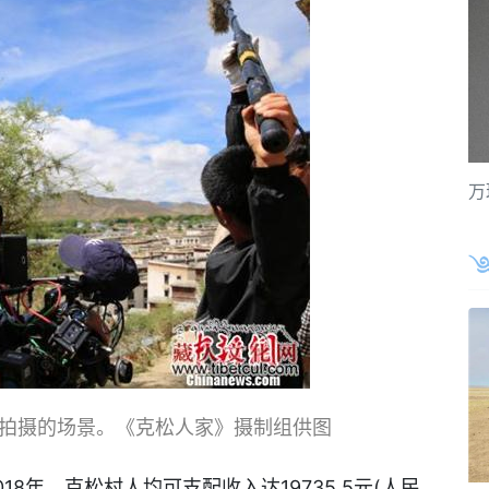
万
拍摄的场景。《克松人家》摄制组供图
年，克松村人均可支配收入达19735.5元(人民