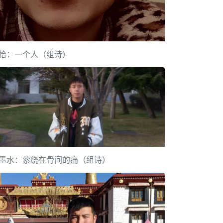
恰：一个人（组诗）
墨水：萦绕在骨间的痛（组诗）