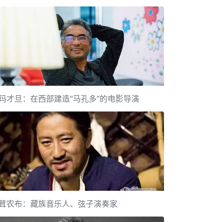
玛才旦：在西部建造“马孔多”的电影导演
茸农布：藏族音乐人、弦子演奏家