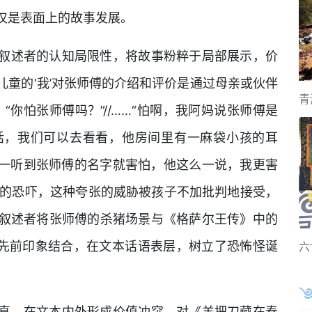
仅是表面上的故事发展。
叙述者的认知局限性，将故事粉粹于局部展示，价
童的‘我’对张师傅的介绍和评价是通过母亲或伙伴
青
“你怕张师傅吗？”//……“怕啊，我阿妈说张师傅是
话，我们可以去看看，他房间里有一麻袋小孩的耳
来一听到张师傅的名字就害怕，他这么一说，我更害
亲的恐吓，这种夸张的威胁被孩子不加批判地接受，
叙述者将张师傅的杀猪场景与《格萨尔王传》中的
与先前印象结合，在文本话语表层，树立了恐怖怪诞
六
真，在文本内外形成价值冲突。对《羊把刀藏在春