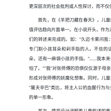
更深层次的社会批判或人性探讨，而不仅
首先，在《羊把刀藏在春天》，儿童
值评估趋向片面单一。在小说开头，作为儿
们的转述来完成的。如：“久迈卡果问我：
专门割小孩耳朵和剁手指的人。不信的
朵，还有一麻袋小孩的手指。”……我本
怕了。”“我”对张师傅的恐惧仅仅源于母
形成对张师傅的妖魔化想象。同时，儿童
“屠夫辛巴”类比，将主人公的血腥行为
的单一形象。
其次，情节设计消解着儿童叙述的童