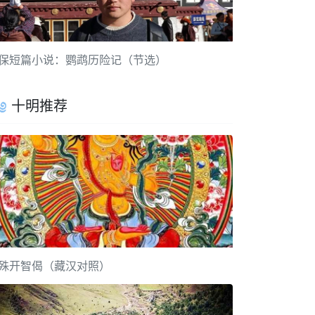
保短篇小说：鹦鹉历险记（节选）
十明推荐
殊开智偈（藏汉对照）