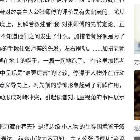
者对故事主人公张师傅的评价是有失偏颇的。尤其
度上，瓦解着叙述者“我”对张师傅的先前定论。正
，不知道他们之间发生了什么。加措老师好像是为了
样的手揪住张师傅的头发，左右甩动。……加措老师
掉在地上的帽子，一瘸一拐地跑了。”在这里加措老
万
中呈现是“谁更厉害”的比较，停滞于人物外在行动
意义导向上，对先前的恐怖形象起到了消解作用，
动形成对峙冲突，引起读者对儿童视角的事件展示
刀藏在春天》是将边缘‘小人物’的生存困境置于叙
格
表达。结合小说内容可知，主人公张师傅从“流浪