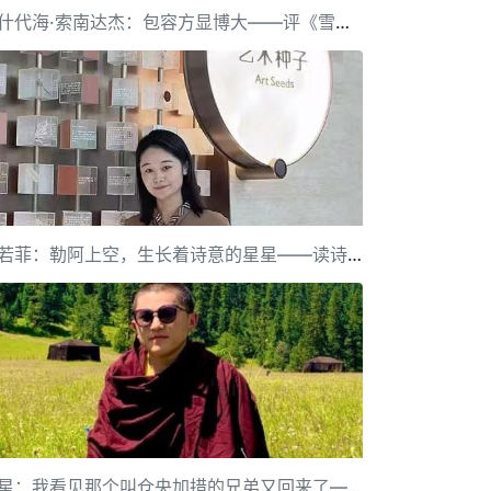
汪什代海·索南达杰：包容方显博大——评《雪豹》
赵若菲：勒阿上空，生长着诗意的星星——读诗集《我要写的勒阿越来越少了》
发星：我看见那个叫仓央加措的兄弟又回来了——南卡雍仲的诗点评