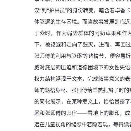
汉”到“护林员”的身份转变，暗含着卓香
体驱逐的生存困境。而当故事发展到临近
于众时，作为弱势群体的阿奶卓果和作
下，被驱逐和走向了毁灭。进而，再回过头
张师傅的利用与驱逐’等诸情节，便容易
威对底层的压迫和道德困境下的女性失语
权力结构浮现于文本，完成叙事意义的表
师的魁梧身材、张师傅给羊羔扎辫子时的疯
的简化展示，在某种意义上，恰恰暴露了
尾和张师傅的归宿——雪地上的脚印，成
远在儿童视角的缝隙中若隐若现，等待读