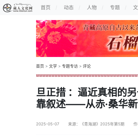
首页
动态
人物
专题
文
首页
>
文学
>
专题专访
>
评论
旦正措 ：逼近真相的
靠叙述——从赤·桑华
2025-05-07
来源：《青海湖》2025年第5期
作