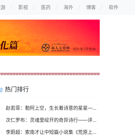
旅游
影视
医药
海外
博客
软件
热门排行
赵若菲：勒阿上空，生长着诗意的星星——读诗集《我要写的勒阿越来越少了》
次仁罗布：灵魂里绽开的奇异诗行——评沙冒智化诗集《掉在碗里的月亮说》
李蔚超：索南才让中短篇小说集《荒原上》——荒原上的捕猎