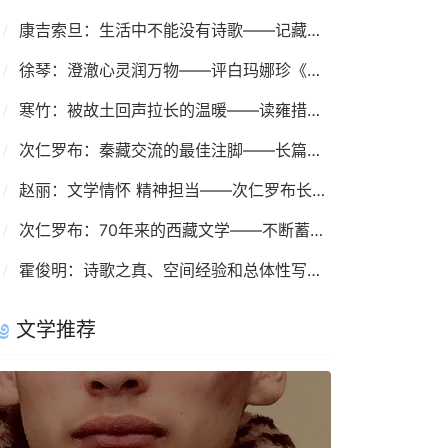
康吉索旦：生活中不能没有诗歌——记藏族著名诗人伍金多吉及其诗歌创作
徐琴：澄澈心灵润万物——评白玛娜珍《高原上的小星星》
寒竹：被故土回声拉长的温暖——读雍措散文集《风过凹村》
次仁罗布：秦藏交流的最佳注脚——长篇小说《东山顶上》 序
赵丽：文学情怀 精神担当——次仁罗布长篇报告文学《废墟上的涅槃》
次仁罗布：70年来的西藏文学——不断蓄势 应时而变
霍俊明：诗歌之真、空间经验和总体性写作——2020年《民族文学》诗歌综述
文学推荐