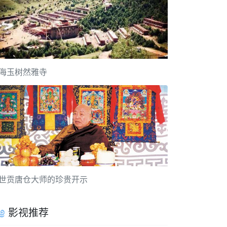
海玉树然雅寺
世贡唐仓大师的珍贵开示
影视推荐