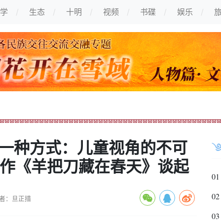
学
生态
十明
视频
书碟
娱乐
另一种方式：儿童视角的不可
新作《羊把刀藏在春天》谈起
01
02
者：旦正措
03