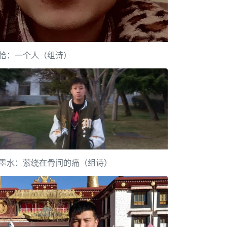
恰：一个人（组诗）
墨水：萦绕在骨间的痛（组诗）