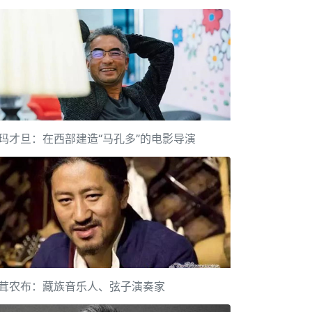
玛才旦：在西部建造“马孔多”的电影导演
茸农布：藏族音乐人、弦子演奏家