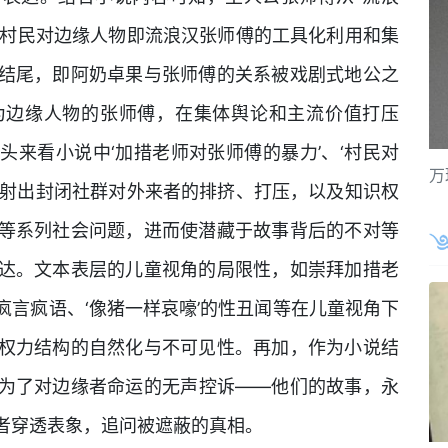
卡村民对边缘人物即流浪汉张师傅的工具化利用和集
结尾，即阿奶卓果与张师傅的关系被戏剧式地公之
为边缘人物的张师傅，在集体舆论和主流价值打压
来看小说中‘加措老师对张师傅的暴力’、‘村民对
万
折射出封闭社群对外来者的排挤、打压，以及知识权
等系列社会问题，进而使潜藏于故事背后的不对等
达。文本表层的儿童视角的局限性，如崇拜加措老
言疯语、‘像猪一样哀嚎’的性丑闻等在儿童视角下
权力结构的自然化与不可见性。再加，作为小说结
为了对边缘者命运的无声控诉——他们的故事，永
者穿透表象，追问被遮蔽的真相。