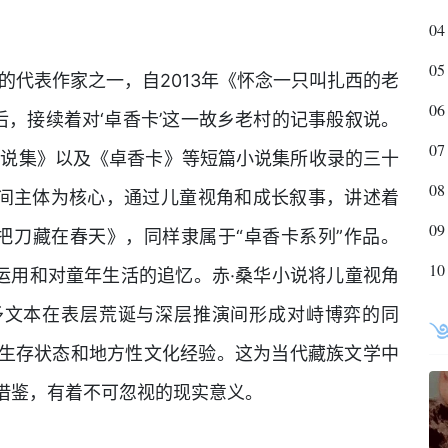
04
05
的代表作家之一，自2013年《怀念一只叫扎西的老
06
之后，接续着对‘卓香卡’这一故乡老村的记事般叙说。
07
小说集》以及《卓香卡》等短篇小说集所收录的三十
08
空间主体为核心，通过儿童视角和成长叙事，讲述着
09
羊把刀藏在春天》，同样隶属于“卓香卡系列”作品。
10
运用和对童年生活的追忆。赤·桑华小说将儿童视角
予文本在表层荒诞与深层推演间形成对峙博弈的同
生存状态和地方性文化经验。这为当代藏族文学中
借鉴，有着不可忽视的现实意义。