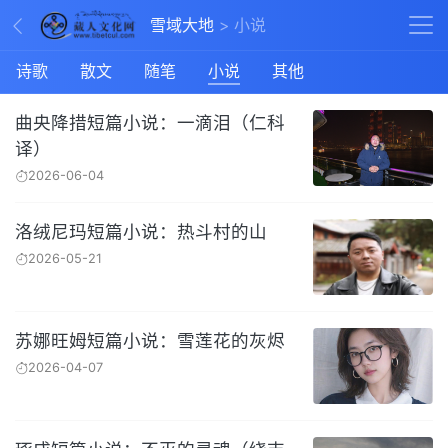
雪域大地
小说
诗歌
散文
随笔
小说
其他
曲央降措短篇小说：一滴泪（仁科
译）
2026-06-04
洛绒尼玛短篇小说：热斗村的山
2026-05-21
苏娜旺姆短篇小说：雪莲花的灰烬
2026-04-07