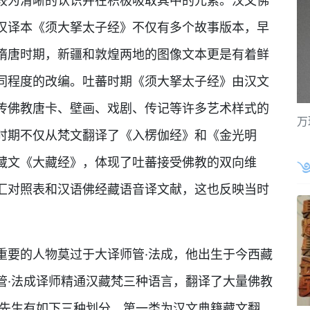
较为清晰的认识并在积极吸取其中的元素。汉文佛
汉译本《须大拏太子经》不仅有多个故事版本，早
隋唐时期，新疆和敦煌两地的图像文本更是有着鲜
同程度的改编。吐蕃时期《须大拏太子经》由汉文
传佛教唐卡、壁画、戏剧、传记等许多艺术样式的
万
时期不仅从梵文翻译了《入楞伽经》和《金光明
藏文《大藏经》，体现了吐蕃接受佛教的双向维
汇对照表和汉语佛经藏语音译文献，这也反映当时
重要的人物莫过于大译师管·法成，他出生于今西藏
管·法成译师精通汉藏梵三种语言，翻译了大量佛教
尧先生有如下三种划分。第一类为汉文典籍藏文翻