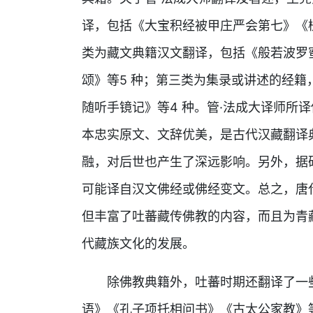
译，包括《大宝积经被甲庄严会第七》《楞
类为藏文典籍汉文翻译，包括《般若波罗
颂》等5 种；第三类为集录或讲述的经
随听手镜记》等4 种。管·法成大译师所
本忠实原文、文辞优美，是古代汉藏翻译
融，对后世也产生了深远影响。另外，据
可能译自汉文佛经或佛经变文。总之，唐
但丰富了吐蕃藏传佛教的内容，而且为青
代藏族文化的发展。
除佛教典籍外，吐蕃时期还翻译了一
语》《孔子项托相问书》《古太公家教》