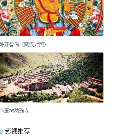
殊开智偈（藏汉对照）
海玉树然雅寺
影视推荐