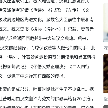
娶大唐金成公主，极大地促进了汉藏民族友好关
后又派使者迎请《毛诗》《礼记》《左传》《文
吸收周边地区先进文化，派数名大臣前往中原和南
藏文。藏文史书《拔协（增补本）》记载，赞普赤
，他学成后返回西藏并带来大量汉文典籍。后来，
做汉文佛经翻译，而琼保孜芒等人做他们的助手；此
万
经。”另外，吐蕃赞普赤松德赞时期汉地和尚摩诃衍
《楞伽师资记》《顿悟大乘正理决》《二入四行
文，促进了中原禅宗在西藏的传播。
重要的组成部分，吐蕃时期就产生了不少译本。据
蕃时期由汉文翻译为藏文的佛教典籍有20 余部。
格