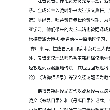
吐蕃赞普赤德祖赞效仿先辈事迹，迎
系。金成公主入藏时带来大量汉文典籍，
选》等经典。吐蕃赞普赤松德赞时期，为
亚学习，他们带来的大量典籍也被翻译成
松德赞派大臣拔·桑希前往中原地区学习
“禅呷来高、拉隆鲁贡和郭高木莫功三人
外，又请来汉地法师玛香麦郭翻译汉地佛
经敦煌到西藏腹地传法，其后返回敦煌将
论》《诸禅师语录》等汉文经论翻译为藏
佛教典籍翻译是古代汉藏互译事业最
藏文《旁塘目录》和《丹噶目录》记载，吐