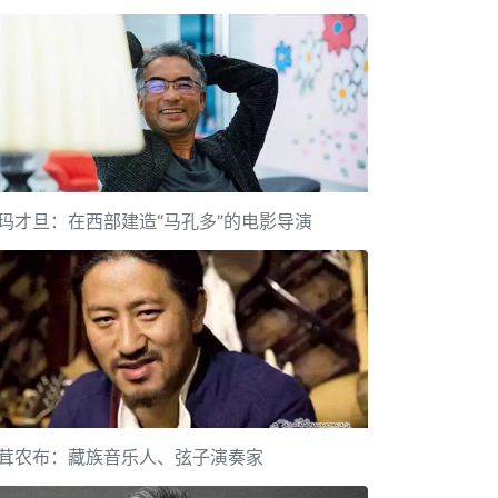
玛才旦：在西部建造“马孔多”的电影导演
茸农布：藏族音乐人、弦子演奏家