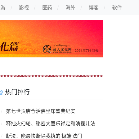
旅游
影视
医药
海外
博客
软件
热门排行
第七世贡唐仓活佛坐床盛典纪实
释拙火幻轮、秘密大喜乐禅定和演揲儿法
断法：能最快断除我执的‘极端’法门