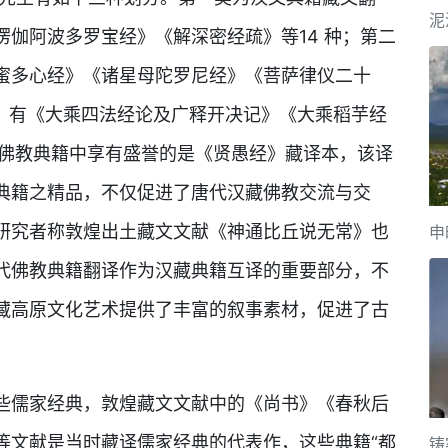
泥
伽阿波多罗宝经》《解深密经疏》等14 种；第二
蜜多心经》《诸星母陀罗尼经》《菩萨律仪二十
籍，有《大乘四法经论及广释开决记》《大乘稻芋经
译佛教典籍中享有盛誉的是《贤愚经》藏译本，该译
典籍之精品，不仅促进了唐代汉藏佛教交流与交
研究者称敦煌出土藏文文献《神通比丘说无常》也
申
代佛教典籍翻译作为汉藏典籍互译的重要部分，不
藏高原文化艺术提供了丰富的叙事素材，促进了古
些儒家经典，敦煌藏文文献中的《尚书》《春秋后
等文献是当时藏译儒家经典的代表作，这些典籍“都