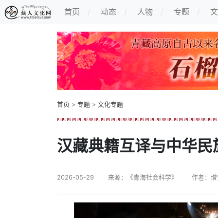
首页
动态
人物
专题
文
首页
>
专题
>
文化专题
汉藏典籍互译与中华民
2026-05-29
来源：《青海社会科学》
作者：增