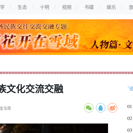
学
生态
十明
视频
书碟
娱乐
族文化交流交融
01
宝当周
02
03