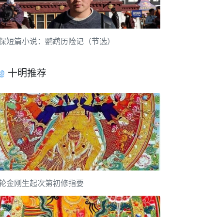
保短篇小说：鹦鹉历险记（节选）
十明推荐
轮金刚生起次第初修指要