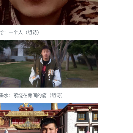
恰：一个人（组诗）
墨水：萦绕在骨间的痛（组诗）