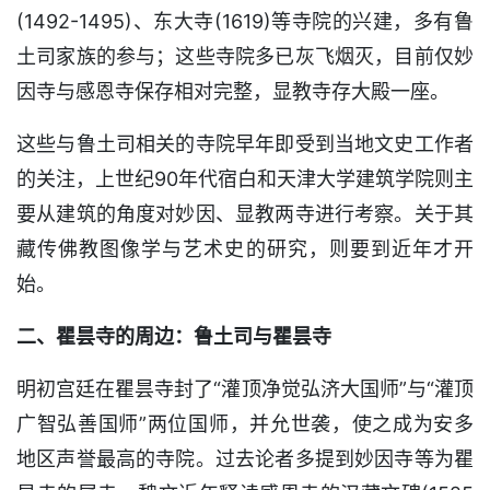
(1492-1495)、东大寺(1619)等寺院的兴建，多有鲁
土司家族的参与；这些寺院多已灰飞烟灭，目前仅妙
因寺与感恩寺保存相对完整，显教寺存大殿一座。
这些与鲁土司相关的寺院早年即受到当地文史工作者
的关注，上世纪90年代宿白和天津大学建筑学院则主
要从建筑的角度对妙因、显教两寺进行考察。关于其
藏传佛教图像学与艺术史的研究，则要到近年才开
始。
二、瞿昙寺的周边：鲁土司与瞿昙寺
明初宫廷在瞿昙寺封了“灌顶净觉弘济大国师”与“灌顶
广智弘善国师”两位国师，并允世袭，使之成为安多
地区声誉最高的寺院。过去论者多提到妙因寺等为瞿