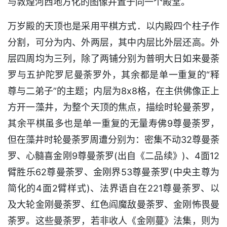
与敦煌河西地方化的图像并置于同一个殿堂。
万岁殿的天顶也是采用平棋方式．以内殿四个柱子作
分割，可分为内、外两层，其中内层比外层还高。外
层四周均为三列，除了两铺分别为普明大日如来曼荼
罗与五护陀罗尼曼荼罗外，其余都是单一重复的“释
尊与二弟子”的主题；内层为8x8格，在主供佛像正上
方开一藻井，为整个天顶的焦点，描绘时轮曼荼罗，
其余平棋虽多也是单一重复的无量寿佛9尊曼荼罗，
但在藻井时轮曼荼罗周遭分别为：密集不动32尊曼荼
罗、心髓喜金刚9尊曼荼罗(出自《二品续》)、4面12
臂胜乐62尊曼荼罗、金刚界53尊曼荼罗(中央主尊为
简化的4面2臂样式)、法界语自在221尊曼荼罗、以
及大轮金刚曼荼罗、红色阎魔敌曼荼罗、金刚怖畏曼
荼罗。这些曼荼罗，若非收人《金刚蔓》法集，则为