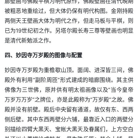
廊壁画与佛殿平棋为明代原作，佛殿壁画在清代晚期
被粗恶地重绘过，但大体仍保有明代构图。金刚持殿
两侧天王壁画大体为明代之作，但走马板与平棋，则
已为19世纪初之作。另塔尔殿长寿三尊等壁画也明显
是清代新勉派之作。
四、妙因寺万岁殿的图像与配置
妙因寺万岁殿为重檐歇山顶。面阔、进深皆三间，佛
殿外有利用“副阶周匝”形式建成的暗廊围绕。其主供
佛像为三世佛，原并供有明太祖画像以及“当今皇帝
万岁万万岁”之牌位，亦是此殿称为“万岁殿”之故。佛
殿并没有前壁。殿后中央留有通道，故仅有东、西两
侧后壁。其中东西两壁分六铺，最靠近入口的两壁分
别描绘四臂大黑天、宝帐大黑天及眷属们，上方空白