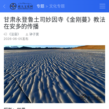
专题
文化专题
甘肃永登鲁土司妙因寺《金刚蔓》教法
在安多的传播
《法音》
钟子寅
2026-06-05发布