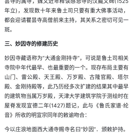
昙寺的属寺，魏文近年释读感恩寺的汉藏文碑(1525
年立)，发现数十年来鲁土司只要有重大佛事活动，
都会迎请瞿昙寺高僧前来主持，其关系之密切可见一
斑。
三、妙因寺的修建历史
妙因寺藏语称为“大通金刚持寺”，可说是鲁土司相关
寺院中年代最早、也最重要的一个。现存布局主要有
山门、雷公殿、天王殿、万岁殿、古隆官殿、塔尔
殿、金刚持殿等，此乃历经多次扩建的结果其中最早
的建筑物当属万岁殿，天津大学建筑学院于测绘时在
屋脊发现宣德二年(1427)题记，此与《鲁氏家谱·纶
音》所收的明宣宗同年的敕谕吻合：
今以庄浪地面西大通寺赐寺名曰“妙因”．颁敕护持。