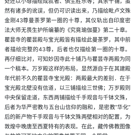
处还以小尊描绘成就者、俱生胜乐等；其余十铺，虽
然有诸多的讹误，但仍可识读出来，乃描绘毗卢文殊
金刚43尊曼荼罗第一圈的十尊，其仪轨出自印度密
法大师无畏生护所编纂的《究竟瑜伽蔓》第二十章。
瞿昙寺的瞿昙殿与宝光殿皆有描绘此曼荼罗，其中前
者描绘完整的43尊，后者也仅描绘第一圈的十尊。
再仔细比对，可知妙因寺此十铺乃与瞿昙寺两殿为同
一个稿本。万岁殿这样的布局，显然源自于在其建殿
年代前不久的瞿昙寺宝光殿：两殿最大的差别．在于
宝光殿北壁没有信道，以三铺描绘三世佛；万岁殿则
中央保留走道，东西两铺描绘千手观音与千钵文殊，
后者为华严密教与五台山信仰的融和，是密教“华化”
后的新产物千手观音与千钵文殊两壁相对的配置，为
敦煌中晚唐至西夏特有的表现。在此，藏传佛教图像