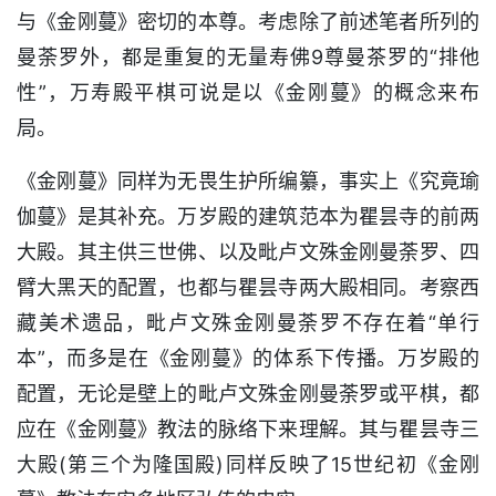
与《金刚蔓》密切的本尊。考虑除了前述笔者所列的
曼荼罗外，都是重复的无量寿佛9尊曼茶罗的“排他
性”，万寿殿平棋可说是以《金刚蔓》的概念来布
局。
《金刚蔓》同样为无畏生护所编纂，事实上《究竟瑜
伽蔓》是其补充。万岁殿的建筑范本为瞿昙寺的前两
大殿。其主供三世佛、以及毗卢文殊金刚曼荼罗、四
臂大黑天的配置，也都与瞿昙寺两大殿相同。考察西
藏美术遗品，毗卢文殊金刚曼荼罗不存在着“单行
本”，而多是在《金刚蔓》的体系下传播。万岁殿的
配置，无论是壁上的毗卢文殊金刚曼荼罗或平棋，都
应在《金刚蔓》教法的脉络下来理解。其与瞿昙寺三
大殿(第三个为隆国殿)同样反映了15世纪初《金刚