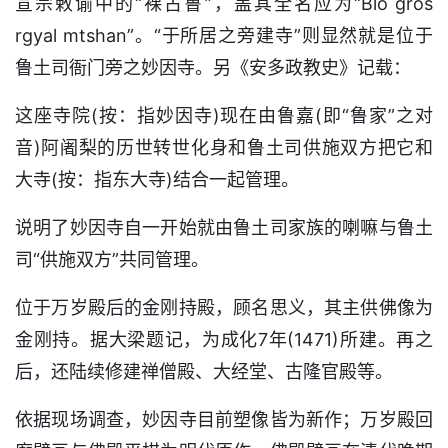
宣宗敕谕中的“裸古鲁”，盖其全名应为“Blo gros
rgyal mtshan”。“于所居之旁建寺”则显然就是位于
鲁土司衙门旁之妙因寺。另《安多政教史》记载：
这座寺院(按：指妙因寺)现在由鲁嘉(即“鲁家”之对
音)阿阇梨的历世转世化身和鲁土司供施双方把它和
大寺(按：指东大寺)结合一起管理。
说明了妙因寺自一开始就由鲁土司家族的喇嘛与鲁土
司“供施双方”共同管理。
位于万岁殿后的金刚持殿，顾名思义，其主供佛像为
金刚持。据大梁题记，为成化7年(1471)所建。再之
后，还陆续修建禅僧殿、大经堂、古隆官殿等。
依据现场调查，妙因寺目前塑像皆为新作；万岁殿回