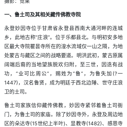
摄影：觉果
一、鲁土司及其相关藏传佛教寺院
永登妙因寺位于甘肃省永登县西南大通河畔的连城
乡，此地古称“庄浪”。位于乐都县北。与明初安多地
区最大寺院瞿昙寺所在的湟水流域仅一山之隔，为地
处蒙古与藏区之间的战略要道。明洪武初，蒙古原属
阔端后裔的当地望族脱欢归附，至三世，因迭有战
功，“业可比周公”，赐姓为“鲁”，为鲁失加(?一
1447)，汉名鲁贤，成为明廷于西北边陲、世守庄浪
卫的土司。
鲁土司家族信仰藏传佛教，妙因寺紧邻着鲁土司衙
门，为鲁土司的家庙。除了妙因寺外，永登及周边地
区的朵达寺(15世纪上半叶)、显教寺(1482)、感恩寺