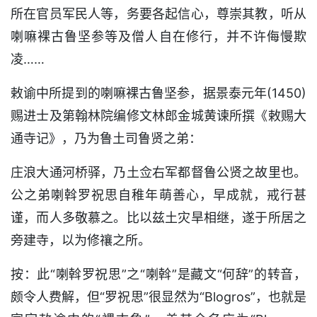
所在官员军民人等，务要各起信心，尊崇其教，听从
喇嘛裸古鲁坚参等及僧人自在修行，并不许侮慢欺
凌……
敕谕中所提到的喇嘛裸古鲁坚参，据景泰元年(1450)
赐进士及第翰林院编修文林郎金城黄谏所撰《敕赐大
通寺记》，乃为鲁土司鲁贤之弟：
庄浪大通河桥驿，乃土佥右军都督鲁公贤之故里也。
公之弟喇斡罗祝思自稚年萌善心，早成就，戒行甚
谨，而人多敬慕之。比以兹土灾旱相继，遂于所居之
旁建寺，以为修禳之所。
按：此“喇斡罗祝思”之“喇斡”是藏文“何辞”的转音，
颇令人费解，但“罗祝思”很显然为“Blogros”，也就是