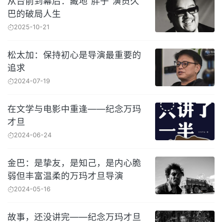
从台前到幕后：藏地“胖子”演员久
巴的破局人生
2025-10-21
松太加：保持初心是导演最重要的
追求
2024-07-19
在文学与电影中重逢——纪念万玛
才旦
2024-06-24
金巴：是挚友，是知己，是内心脆
弱但丰富温柔的万玛才旦导演
2024-05-16
故事，还没讲完——纪念万玛才旦