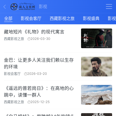
影视
全部
影视会客厅
西藏影视之旅
影视盛典
影视
藏地短片《礼物》的现代寓言
西藏影视之旅
2026-03-30
金巴：让更多人关注我们赖以生存
的环境
影视会客厅
2026-03-20
《遥远的普若岗日》：在高地的心
跳中，读懂一群人
西藏影视之旅
2025-12-25