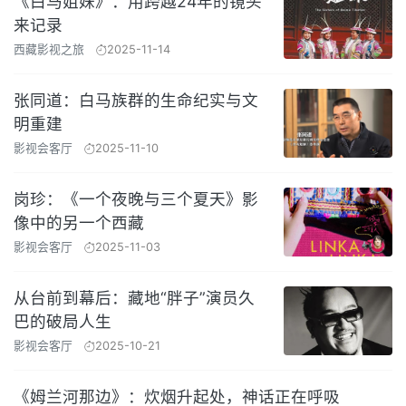
《白马姐妹》：用跨越24年的镜头
来记录
西藏影视之旅
2025-11-14
张同道：白马族群的生命纪实与文
明重建
影视会客厅
2025-11-10
岗珍：《一个夜晚与三个夏天》影
像中的另一个西藏
影视会客厅
2025-11-03
从台前到幕后：藏地“胖子”演员久
巴的破局人生
影视会客厅
2025-10-21
《姆兰河那边》：炊烟升起处，神话正在呼吸